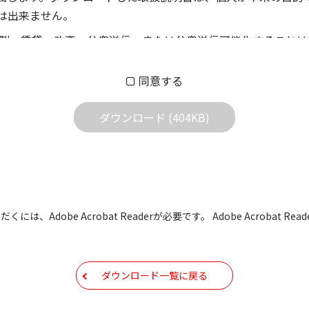
は出来ません。
製、賃貸、改変、公衆送信、または公衆送信可能化することは
償あるいは無償を問わず、第三者に譲渡あるいは使用させる事
同意する
償あるいは無償を問わず、営業活動に使用することは、いかな
用されている写真、イラスト、データ等に付いての転用は一切
ダウンロード (404KB)
の他すべての掲載物の変更は一切行わないでください。お客様
証をいたしません。また、内容の変更の結果、万一お客様に損
の内容になっております。内容において、法律、仕様、住所、
には、Adobe Acrobat Readerが必要です。 Adobe Acrobat
用の際は、最新情報を参考にしてください。
などで予告なく変更される場合があります。本サイトに掲載さ
ダウンロード一覧に戻る
現時点で発売されている機種に同梱されている取扱説明書の内