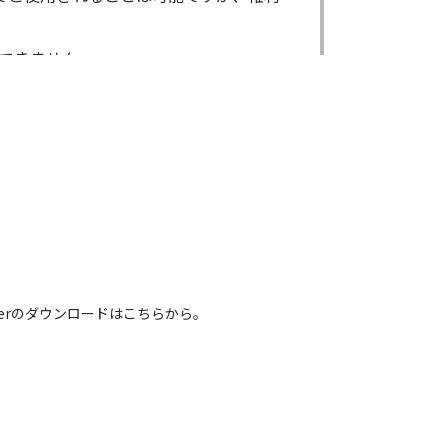
できません。
ができません。
る場合であっても出来ません。
出来ません。
による内容の変更により、何らかの欠陥
害が生じたとしても、弊社及び販売店等
電話番号などは、現在のものと異なるもの
 Readerのダウンロードはこちらから。
れている取扱説明書の内容は、お手持ち
容とは異なる場合がございますのでご了