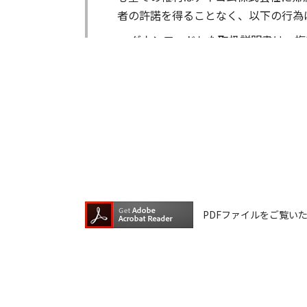
者の許諾を得ることなく、以下の行為
ダウンロードした取扱説明書は、複
ダウンロードした取扱説明書は、有
ダウンロードした取扱説明書は、有
ダウンロードした取扱説明書等に使
ダウンロードした取扱説明書およびそ
が生じたとしても、弊社では一切の保
は一切の責任を負いません。
掲載の取扱説明書等は、製品発売当時
PDFファイルをご覧いただく
が含まれている場合があります。ご利
取扱説明書の内容は、製品の仕様変更
の機種に同梱されている取扱説明書や
承願います。