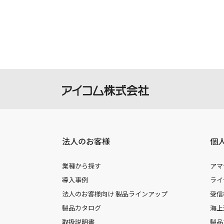
製品には取扱説明書を補足するための
さい。
掲載の取扱説明書等は、ダウンロード
本サービスの利用、または利用出来な
を負いません。
本サービスは、予告なく中止または内
法人のお客様
個
業種から探す
アマ
導入事例
ライ
法人のお客様向け 製品ラインアップ
受信
製品カタログ
海上
取扱説明書
製品