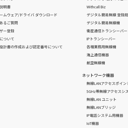
説明書
Withcall Biz
ームウェア/ドライバ ダウンロード
デジタル簡易無線 登録局（
あるご質問
デジタル簡易無線機
ザー登録
衛星通信トランシーバー
について
IPトランシーバー
設計書の作成および認定番号について
各種業務用無線機
海上通信機器
航空無線機
ネットワーク機器
無線LANアクセスポイン
5GHz帯無線アクセスシ
無線LAN ユニット
無線LANブリッジ
IP電話システム用機器
IoT機器