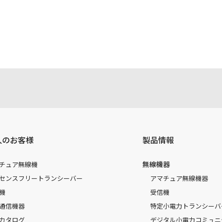
注意書き、正誤表、クイックマニュアル等がありますが、すべ
されたお客様本人が本来の目的でかつ個人的用途に利用する場
かった事によって、万一、お客様に何らかの損害が発生したと
容を変更する場合もございます。あらかじめご了承ください。
人のお客様
製品情報
無線機器
チュア無線機
センスフリートランシーバー
アマチュア無線機器
機
受信機
通信機器
特定小電力トランシーバ
カタログ
デジタル小電力コミュニ