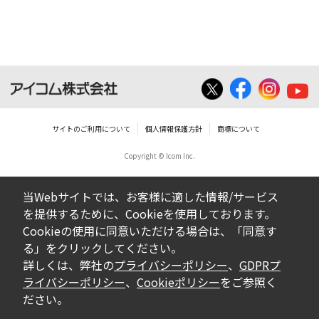
ダウンロードした取扱説明書は、有償ある
いは無償を問わず、営業活動に使用するこ
とは、いかなる場合であっても出来ませ
ん。
ダウンロードした取扱説明書等に使用され
ている写真、イラスト、データ等に付いて
サイトのご利用について
個人情報保護方針
商標について
の転用は一切出来ません。
Copyright © Icom Inc.
ダウンロードした取扱説明書およびその他す
べての掲載物の変更は一切行わないでくださ
当Webサイトでは、お客様に適した情報/サービス
い。お客様による内容の変更により、何らか
を提供するために、Cookieを使用しております。
の欠陥が生じたとしても、弊社では一切の保
Cookieの使用に同意いただける場合は、「同意す
証をいたしません。また、内容の変更の結
る」をクリックしてください。
果、万一お客様に損害が生じたとしても、弊
詳しくは、弊社の
プライバシーポリシー
、
GDPRプ
社及び販売店等は一切の責任を負いません。
ライバシーポリシー
、
Cookieポリシー
をご参照く
ださい。
掲載の取扱説明書等は、製品発売当時の内容