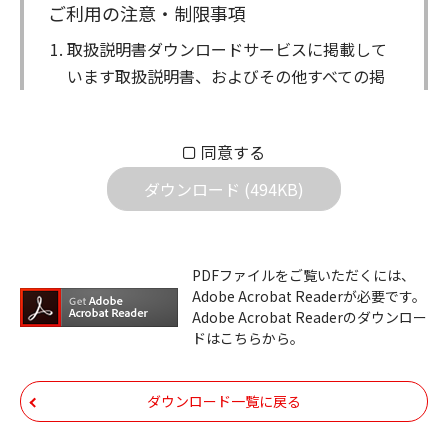
ご利用の注意・制限事項
取扱説明書ダウンロードサービスに掲載して
います取扱説明書、およびその他すべての掲
載物（以下、取扱説明書等）についての著作
権を含む全ての権利はアイコム株式会社に帰
同意する
属します。ダウンロードした取扱説明書は、
個人が本来の目的でご使用されることは可能
ダウンロード (494KB)
ですが、権利者の許諾を得ることなく、以下
の行為は出来ません。
ダウンロードした取扱説明書は、複製、賃
PDFファイルをご覧いただくには、
Adobe Acrobat Readerが必要です。
貸、改変、公衆送信、または公衆送信可能
Adobe Acrobat Readerのダウンロー
化することはできません。
ドはこちらから。
ダウンロードした取扱説明書は、有償ある
いは無償を問わず、第三者に譲渡あるいは
ダウンロード一覧に戻る
使用させる事ができません。