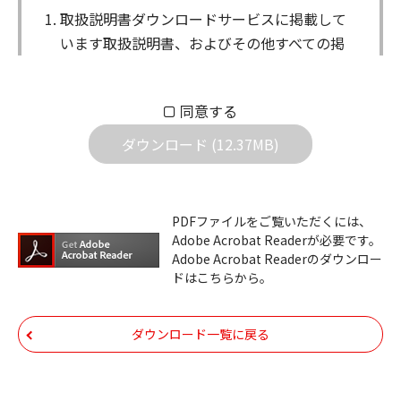
取扱説明書ダウンロードサービスに掲載して
います取扱説明書、およびその他すべての掲
載物（以下、取扱説明書等）についての著作
権を含む全ての権利はアイコム株式会社に帰
同意する
属します。ダウンロードした取扱説明書は、
個人が本来の目的でご使用されることは可能
ダウンロード (12.37MB)
ですが、権利者の許諾を得ることなく、以下
の行為は出来ません。
ダウンロードした取扱説明書は、複製、賃
PDFファイルをご覧いただくには、
Adobe Acrobat Readerが必要です。
貸、改変、公衆送信、または公衆送信可能
Adobe Acrobat Readerのダウンロー
化することはできません。
ドはこちらから。
ダウンロードした取扱説明書は、有償ある
いは無償を問わず、第三者に譲渡あるいは
ダウンロード一覧に戻る
使用させる事ができません。
ダウンロードした取扱説明書は、有償ある