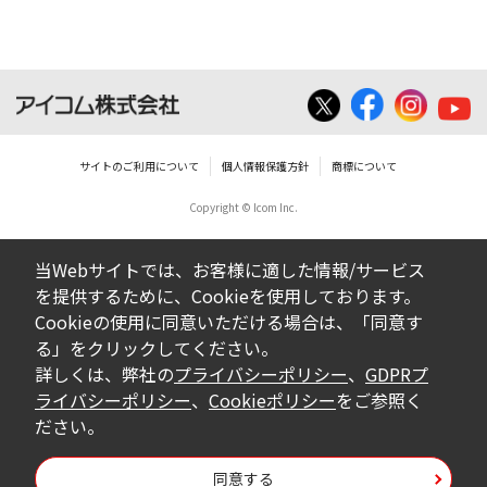
いは無償を問わず、営業活動に使用するこ
とは、いかなる場合であっても出来ませ
ん。
ダウンロードした取扱説明書等に使用され
ている写真、イラスト、データ等に付いて
サイトのご利用について
個人情報保護方針
商標について
の転用は一切出来ません。
Copyright © Icom Inc.
ダウンロードした取扱説明書およびその他す
べての掲載物の変更は一切行わないでくださ
当Webサイトでは、お客様に適した情報/サービス
い。お客様による内容の変更により、何らか
を提供するために、Cookieを使用しております。
の欠陥が生じたとしても、弊社では一切の保
Cookieの使用に同意いただける場合は、「同意す
証をいたしません。また、内容の変更の結
る」をクリックしてください。
果、万一お客様に損害が生じたとしても、弊
詳しくは、弊社の
プライバシーポリシー
、
GDPRプ
社及び販売店等は一切の責任を負いません。
ライバシーポリシー
、
Cookieポリシー
をご参照く
ださい。
掲載の取扱説明書等は、製品発売当時の内容
になっております。内容において、法律、仕
同意する