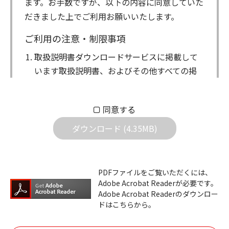
ます。お手数ですが、以下の内容に同意していた
だきました上でご利用お願いいたします。
ご利用の注意・制限事項
取扱説明書ダウンロードサービスに掲載して
います取扱説明書、およびその他すべての掲
載物（以下、取扱説明書等）についての著作
権を含む全ての権利はアイコム株式会社に帰
同意する
属します。ダウンロードした取扱説明書は、
個人が本来の目的でご使用されることは可能
ダウンロード (4.35MB)
ですが、権利者の許諾を得ることなく、以下
の行為は出来ません。
ダウンロードした取扱説明書は、複製、賃
PDFファイルをご覧いただくには、
Adobe Acrobat Readerが必要です。
貸、改変、公衆送信、または公衆送信可能
Adobe Acrobat Readerのダウンロー
化することはできません。
ドはこちらから。
ダウンロードした取扱説明書は、有償ある