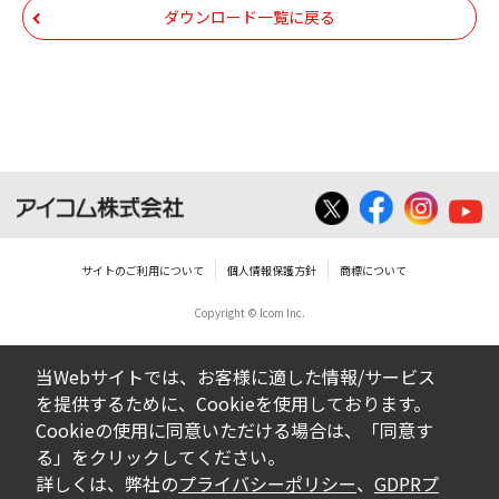
いは無償を問わず、第三者に譲渡あるいは
ダウンロード一覧に戻る
使用させる事ができません。
ダウンロードした取扱説明書は、有償ある
いは無償を問わず、営業活動に使用するこ
とは、いかなる場合であっても出来ませ
ん。
ダウンロードした取扱説明書等に使用され
ている写真、イラスト、データ等に付いて
サイトのご利用について
個人情報保護方針
商標について
の転用は一切出来ません。
Copyright © Icom Inc.
ダウンロードした取扱説明書およびその他す
べての掲載物の変更は一切行わないでくださ
当Webサイトでは、お客様に適した情報/サービス
い。お客様による内容の変更により、何らか
を提供するために、Cookieを使用しております。
の欠陥が生じたとしても、弊社では一切の保
Cookieの使用に同意いただける場合は、「同意す
証をいたしません。また、内容の変更の結
る」をクリックしてください。
果、万一お客様に損害が生じたとしても、弊
詳しくは、弊社の
プライバシーポリシー
、
GDPRプ