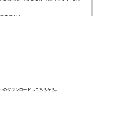
できません。
ができません。
る場合であっても出来ません。
出来ません。
による内容の変更により、何らかの欠陥
害が生じたとしても、弊社及び販売店等
電話番号などは、現在のものと異なるもの
 Readerのダウンロードはこちらから。
れている取扱説明書の内容は、お手持ち
容とは異なる場合がございますのでご了