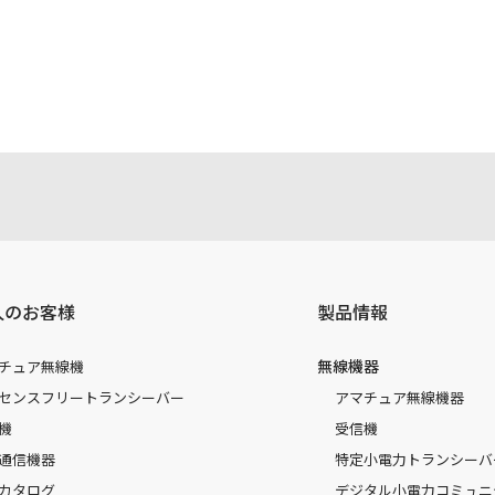
注意書き、正誤表、クイックマニュアル等がありますが、すべ
されたお客様本人が本来の目的でかつ個人的用途に利用する場
かった事によって、万一、お客様に何らかの損害が発生したと
容を変更する場合もございます。あらかじめご了承ください。
人のお客様
製品情報
無線機器
チュア無線機
センスフリートランシーバー
アマチュア無線機器
機
受信機
通信機器
特定小電力トランシーバ
カタログ
デジタル小電力コミュニ