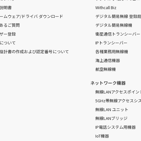
説明書
Withcall Biz
ームウェア/ドライバ ダウンロード
デジタル簡易無線 登録局（
あるご質問
デジタル簡易無線機
ザー登録
衛星通信トランシーバー
について
IPトランシーバー
設計書の作成および認定番号について
各種業務用無線機
海上通信機器
航空無線機
ネットワーク機器
無線LANアクセスポイン
5GHz帯無線アクセスシ
無線LAN ユニット
無線LANブリッジ
IP電話システム用機器
IoT機器