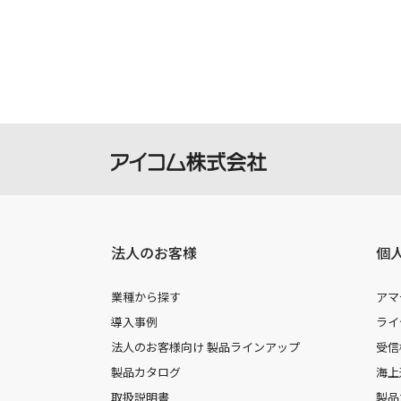
製品には取扱説明書を補足するための
さい。
掲載の取扱説明書等は、ダウンロード
本サービスの利用、または利用出来な
を負いません。
本サービスは、予告なく中止または内
法人のお客様
個
業種から探す
アマ
導入事例
ライ
法人のお客様向け 製品ラインアップ
受信
製品カタログ
海上
取扱説明書
製品