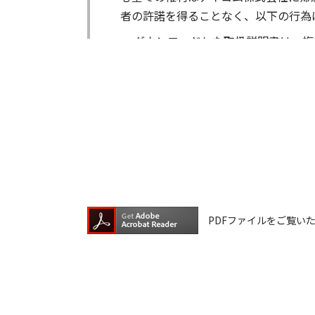
者の許諾を得ることなく、以下の行為
ダウンロードした取扱説明書は、複
ダウンロードした取扱説明書は、有
ダウンロードした取扱説明書は、有
ダウンロードした取扱説明書等に使
ダウンロードした取扱説明書およびそ
が生じたとしても、弊社では一切の保
は一切の責任を負いません。
掲載の取扱説明書等は、製品発売当時
PDFファイルをご覧いただく
が含まれている場合があります。ご利
取扱説明書の内容は、製品の仕様変更
の機種に同梱されている取扱説明書や
承願います。