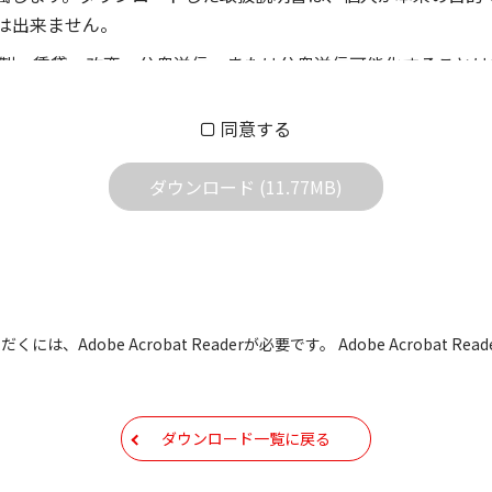
は出来ません。
製、賃貸、改変、公衆送信、または公衆送信可能化することは
償あるいは無償を問わず、第三者に譲渡あるいは使用させる事
同意する
償あるいは無償を問わず、営業活動に使用することは、いかな
用されている写真、イラスト、データ等に付いての転用は一切
ダウンロード (11.77MB)
の他すべての掲載物の変更は一切行わないでください。お客様
証をいたしません。また、内容の変更の結果、万一お客様に損
の内容になっております。内容において、法律、仕様、住所、
には、Adobe Acrobat Readerが必要です。 Adobe Acrobat
用の際は、最新情報を参考にしてください。
などで予告なく変更される場合があります。本サイトに掲載さ
ダウンロード一覧に戻る
現時点で発売されている機種に同梱されている取扱説明書の内