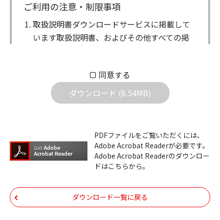
ご利用の注意・制限事項
取扱説明書ダウンロードサービスに掲載して
います取扱説明書、およびその他すべての掲
載物（以下、取扱説明書等）についての著作
権を含む全ての権利はアイコム株式会社に帰
同意する
属します。ダウンロードした取扱説明書は、
個人が本来の目的でご使用されることは可能
ダウンロード (6.54MB)
ですが、権利者の許諾を得ることなく、以下
の行為は出来ません。
ダウンロードした取扱説明書は、複製、賃
PDFファイルをご覧いただくには、
Adobe Acrobat Readerが必要です。
貸、改変、公衆送信、または公衆送信可能
Adobe Acrobat Readerのダウンロー
化することはできません。
ドはこちらから。
ダウンロードした取扱説明書は、有償ある
いは無償を問わず、第三者に譲渡あるいは
ダウンロード一覧に戻る
使用させる事ができません。