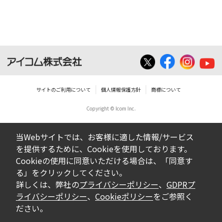
ダウンロードした取扱説明書は、有償ある
いは無償を問わず、営業活動に使用するこ
とは、いかなる場合であっても出来ませ
ん。
ダウンロードした取扱説明書等に使用され
ている写真、イラスト、データ等に付いて
サイトのご利用について
個人情報保護方針
商標について
の転用は一切出来ません。
Copyright © Icom Inc.
ダウンロードした取扱説明書およびその他す
べての掲載物の変更は一切行わないでくださ
当Webサイトでは、お客様に適した情報/サービス
い。お客様による内容の変更により、何らか
を提供するために、Cookieを使用しております。
の欠陥が生じたとしても、弊社では一切の保
Cookieの使用に同意いただける場合は、「同意す
証をいたしません。また、内容の変更の結
る」をクリックしてください。
果、万一お客様に損害が生じたとしても、弊
詳しくは、弊社の
プライバシーポリシー
、
GDPRプ
社及び販売店等は一切の責任を負いません。
ライバシーポリシー
、
Cookieポリシー
をご参照く
ださい。
掲載の取扱説明書等は、製品発売当時の内容