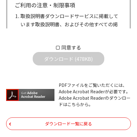
ご利用の注意・制限事項
取扱説明書ダウンロードサービスに掲載して
います取扱説明書、およびその他すべての掲
載物（以下、取扱説明書等）についての著作
権を含む全ての権利はアイコム株式会社に帰
同意する
属します。ダウンロードした取扱説明書は、
個人が本来の目的でご使用されることは可能
ダウンロード (478KB)
ですが、権利者の許諾を得ることなく、以下
の行為は出来ません。
ダウンロードした取扱説明書は、複製、賃
PDFファイルをご覧いただくには、
Adobe Acrobat Readerが必要です。
貸、改変、公衆送信、または公衆送信可能
Adobe Acrobat Readerのダウンロー
化することはできません。
ドはこちらから。
ダウンロードした取扱説明書は、有償ある
いは無償を問わず、第三者に譲渡あるいは
ダウンロード一覧に戻る
使用させる事ができません。