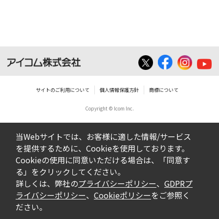
ダウンロードした取扱説明書は、有償ある
いは無償を問わず、営業活動に使用するこ
とは、いかなる場合であっても出来ませ
ん。
ダウンロードした取扱説明書等に使用され
ている写真、イラスト、データ等に付いて
サイトのご利用について
個人情報保護方針
商標について
の転用は一切出来ません。
Copyright © Icom Inc.
ダウンロードした取扱説明書およびその他す
べての掲載物の変更は一切行わないでくださ
当Webサイトでは、お客様に適した情報/サービス
い。お客様による内容の変更により、何らか
を提供するために、Cookieを使用しております。
の欠陥が生じたとしても、弊社では一切の保
Cookieの使用に同意いただける場合は、「同意す
証をいたしません。また、内容の変更の結
る」をクリックしてください。
果、万一お客様に損害が生じたとしても、弊
詳しくは、弊社の
プライバシーポリシー
、
GDPRプ
社及び販売店等は一切の責任を負いません。
ライバシーポリシー
、
Cookieポリシー
をご参照く
ださい。
掲載の取扱説明書等は、製品発売当時の内容