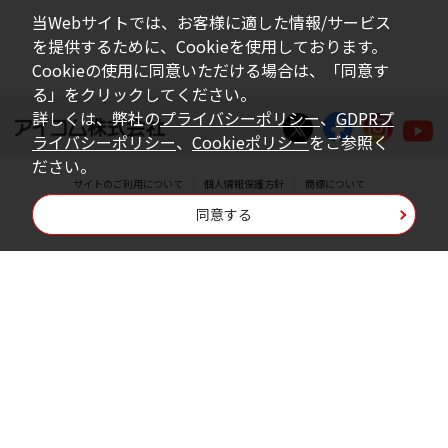
ダウンロードした取扱説明書は、有償ある
当Webサイトでは、お客様に適した情報/サービス
いは無償を問わず、営業活動に使用するこ
を提供するために、Cookieを使用しております。
とは、いかなる場合であっても出来ませ
Cookieの使用に同意いただける場合は、「同意す
る」をクリックしてください。
ん。
詳しくは、弊社の
プライバシーポリシー
、
GDPRプ
ダウンロードした取扱説明書等に使用され
ライバシーポリシー
、
Cookieポリシー
をご参照く
ている写真、イラスト、データ等に付いて
ださい。
サイトのご利用について
個人情報保護方針
商標について
の転用は一切出来ません。
同意する
Copyright © Icom Inc.
ダウンロードした取扱説明書およびその他す
べての掲載物の変更は一切行わないでくださ
い。お客様による内容の変更により、何らか
の欠陥が生じたとしても、弊社では一切の保
証をいたしません。また、内容の変更の結
果、万一お客様に損害が生じたとしても、弊
社及び販売店等は一切の責任を負いません。
掲載の取扱説明書等は、製品発売当時の内容