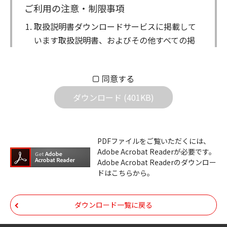
ご利用の注意・制限事項
取扱説明書ダウンロードサービスに掲載して
います取扱説明書、およびその他すべての掲
載物（以下、取扱説明書等）についての著作
権を含む全ての権利はアイコム株式会社に帰
同意する
属します。ダウンロードした取扱説明書は、
個人が本来の目的でご使用されることは可能
ダウンロード (401KB)
ですが、権利者の許諾を得ることなく、以下
の行為は出来ません。
ダウンロードした取扱説明書は、複製、賃
PDFファイルをご覧いただくには、
Adobe Acrobat Readerが必要です。
貸、改変、公衆送信、または公衆送信可能
Adobe Acrobat Readerのダウンロー
化することはできません。
ドはこちらから。
ダウンロードした取扱説明書は、有償ある
いは無償を問わず、第三者に譲渡あるいは
ダウンロード一覧に戻る
使用させる事ができません。