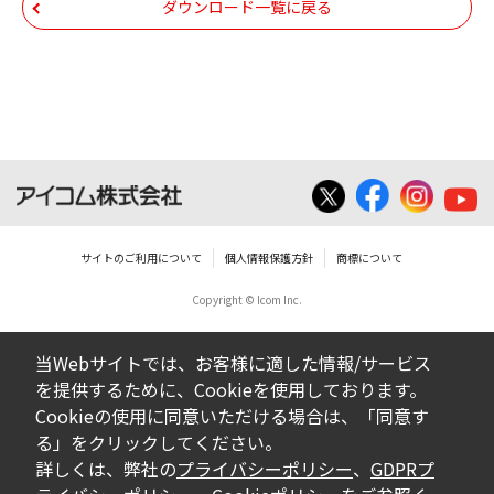
ダウンロード一覧に戻る
使用させる事ができません。
ダウンロードした取扱説明書は、有償ある
いは無償を問わず、営業活動に使用するこ
とは、いかなる場合であっても出来ませ
ん。
ダウンロードした取扱説明書等に使用され
ている写真、イラスト、データ等に付いて
サイトのご利用について
個人情報保護方針
商標について
の転用は一切出来ません。
Copyright © Icom Inc.
ダウンロードした取扱説明書およびその他す
べての掲載物の変更は一切行わないでくださ
当Webサイトでは、お客様に適した情報/サービス
い。お客様による内容の変更により、何らか
を提供するために、Cookieを使用しております。
の欠陥が生じたとしても、弊社では一切の保
Cookieの使用に同意いただける場合は、「同意す
証をいたしません。また、内容の変更の結
る」をクリックしてください。
果、万一お客様に損害が生じたとしても、弊
詳しくは、弊社の
プライバシーポリシー
、
GDPRプ
社及び販売店等は一切の責任を負いません。