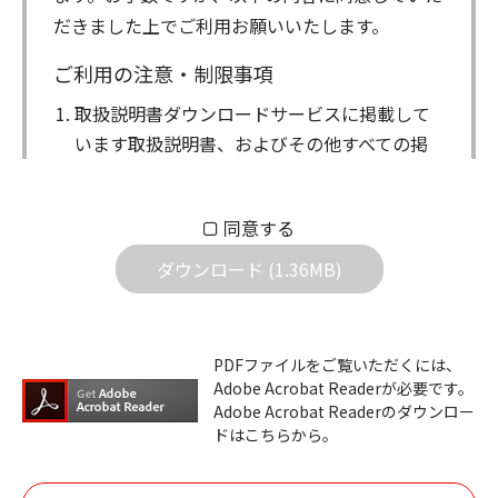
だきました上でご利用お願いいたします。
ご利用の注意・制限事項
取扱説明書ダウンロードサービスに掲載して
います取扱説明書、およびその他すべての掲
載物（以下、取扱説明書等）についての著作
権を含む全ての権利はアイコム株式会社に帰
同意する
属します。ダウンロードした取扱説明書は、
個人が本来の目的でご使用されることは可能
ダウンロード (1.36MB)
ですが、権利者の許諾を得ることなく、以下
の行為は出来ません。
ダウンロードした取扱説明書は、複製、賃
PDFファイルをご覧いただくには、
Adobe Acrobat Readerが必要です。
貸、改変、公衆送信、または公衆送信可能
Adobe Acrobat Readerのダウンロー
化することはできません。
ドはこちらから。
ダウンロードした取扱説明書は、有償ある
いは無償を問わず、第三者に譲渡あるいは