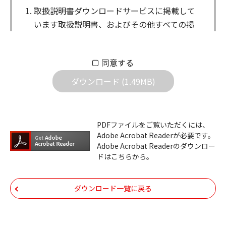
取扱説明書ダウンロードサービスに掲載して
います取扱説明書、およびその他すべての掲
載物（以下、取扱説明書等）についての著作
権を含む全ての権利はアイコム株式会社に帰
同意する
属します。ダウンロードした取扱説明書は、
個人が本来の目的でご使用されることは可能
ダウンロード (1.49MB)
ですが、権利者の許諾を得ることなく、以下
の行為は出来ません。
ダウンロードした取扱説明書は、複製、賃
PDFファイルをご覧いただくには、
Adobe Acrobat Readerが必要です。
貸、改変、公衆送信、または公衆送信可能
Adobe Acrobat Readerのダウンロー
化することはできません。
ドはこちらから。
ダウンロードした取扱説明書は、有償ある
いは無償を問わず、第三者に譲渡あるいは
ダウンロード一覧に戻る
使用させる事ができません。
ダウンロードした取扱説明書は、有償ある