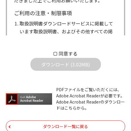
だきました上でご利用お願いいたします。
ご利用の注意・制限事項
取扱説明書ダウンロードサービスに掲載して
います取扱説明書、およびその他すべての掲
載物（以下、取扱説明書等）についての著作
権を含む全ての権利はアイコム株式会社に帰
同意する
属します。ダウンロードした取扱説明書は、
個人が本来の目的でご使用されることは可能
ダウンロード (3.02MB)
ですが、権利者の許諾を得ることなく、以下
の行為は出来ません。
ダウンロードした取扱説明書は、複製、賃
PDFファイルをご覧いただくには、
Adobe Acrobat Readerが必要です。
貸、改変、公衆送信、または公衆送信可能
Adobe Acrobat Readerのダウンロー
化することはできません。
ドはこちらから。
ダウンロードした取扱説明書は、有償ある
いは無償を問わず、第三者に譲渡あるいは
ダウンロード一覧に戻る