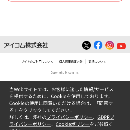
使用させる事ができません。
ダウンロードした取扱説明書は、有償ある
いは無償を問わず、営業活動に使用するこ
とは、いかなる場合であっても出来ませ
ん。
ダウンロードした取扱説明書等に使用され
ている写真、イラスト、データ等に付いて
サイトのご利用について
個人情報保護方針
商標について
の転用は一切出来ません。
Copyright © Icom Inc.
ダウンロードした取扱説明書およびその他す
べての掲載物の変更は一切行わないでくださ
当Webサイトでは、お客様に適した情報/サービス
い。お客様による内容の変更により、何らか
を提供するために、Cookieを使用しております。
の欠陥が生じたとしても、弊社では一切の保
Cookieの使用に同意いただける場合は、「同意す
証をいたしません。また、内容の変更の結
る」をクリックしてください。
果、万一お客様に損害が生じたとしても、弊
詳しくは、弊社の
プライバシーポリシー
、
GDPRプ
社及び販売店等は一切の責任を負いません。
ライバシーポリシー
、
Cookieポリシー
をご参照く