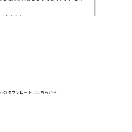
できません。
ができません。
る場合であっても出来ません。
出来ません。
による内容の変更により、何らかの欠陥
害が生じたとしても、弊社及び販売店等
電話番号などは、現在のものと異なるもの
 Readerのダウンロードはこちらから。
れている取扱説明書の内容は、お手持ち
容とは異なる場合がございますのでご了