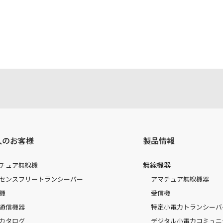
注意書き、正誤表、クイックマニュアル等がありますが、すべ
されたお客様本人が本来の目的でかつ個人的用途に利用する場
かった事によって、万一、お客様に何らかの損害が発生したと
容を変更する場合もございます。あらかじめご了承ください。
人のお客様
製品情報
無線機器
チュア無線機
センスフリートランシーバー
アマチュア無線機器
機
受信機
通信機器
特定小電力トランシーバ
カタログ
デジタル小電力コミュニ