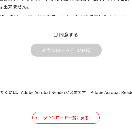
は出来ません。
製、賃貸、改変、公衆送信、または公衆送信可能化することは
償あるいは無償を問わず、第三者に譲渡あるいは使用させる事
同意する
償あるいは無償を問わず、営業活動に使用することは、いかな
用されている写真、イラスト、データ等に付いての転用は一切
ダウンロード (1.04MB)
の他すべての掲載物の変更は一切行わないでください。お客様
証をいたしません。また、内容の変更の結果、万一お客様に損
の内容になっております。内容において、法律、仕様、住所、
には、Adobe Acrobat Readerが必要です。 Adobe Acrobat
用の際は、最新情報を参考にしてください。
などで予告なく変更される場合があります。本サイトに掲載さ
ダウンロード一覧に戻る
現時点で発売されている機種に同梱されている取扱説明書の内