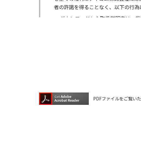
者の許諾を得ることなく、以下の行為
ダウンロードした取扱説明書は、複
ダウンロードした取扱説明書は、有
ダウンロードした取扱説明書は、有
ダウンロードした取扱説明書等に使
ダウンロードした取扱説明書およびそ
が生じたとしても、弊社では一切の保
は一切の責任を負いません。
掲載の取扱説明書等は、製品発売当時
PDFファイルをご覧いただく
が含まれている場合があります。ご利
取扱説明書の内容は、製品の仕様変更
の機種に同梱されている取扱説明書や
承願います。