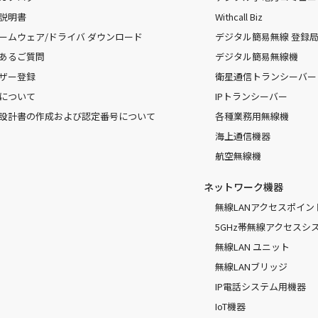
説明書
Withcall Biz
ームウェア/ドライバ ダウンロード
デジタル簡易無線 登録局（
あるご質問
デジタル簡易無線機
ザー登録
衛星通信トランシーバー
について
IPトランシーバー
設計書の作成および認定番号について
各種業務用無線機
海上通信機器
航空無線機
ネットワーク機器
無線LANアクセスポイン
5GHz帯無線アクセスシ
無線LAN ユニット
無線LANブリッジ
IP電話システム用機器
IoT機器