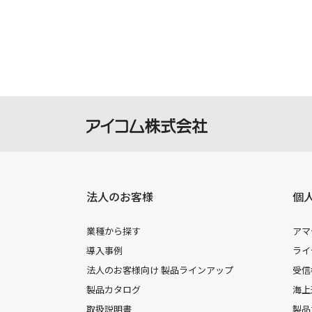
製品には取扱説明書を補足するための
さい。
掲載の取扱説明書等は、ダウンロード
本サービスの利用、または利用出来な
を負いません。
本サービスは、予告なく中止または内
法人のお客様
個
業種から探す
アマ
導入事例
ライ
法人のお客様向け 製品ラインアップ
受信
製品カタログ
海上
取扱説明書
製品