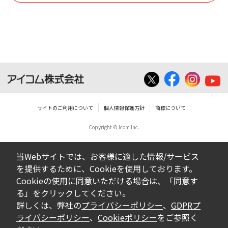
使用させる事ができません。
ダウンロードした取扱説明書は、有償ある
いは無償を問わず、営業活動に使用するこ
とは、いかなる場合であっても出来ませ
ん。
ダウンロードした取扱説明書等に使用され
ている写真、イラスト、データ等に付いて
サイトのご利用について
個人情報保護方針
商標について
の転用は一切出来ません。
Copyright © Icom Inc.
ダウンロードした取扱説明書およびその他す
べての掲載物の変更は一切行わないでくださ
当Webサイトでは、お客様に適した情報/サービス
い。お客様による内容の変更により、何らか
を提供するために、Cookieを使用しております。
の欠陥が生じたとしても、弊社では一切の保
Cookieの使用に同意いただける場合は、「同意す
証をいたしません。また、内容の変更の結
る」をクリックしてください。
果、万一お客様に損害が生じたとしても、弊
詳しくは、弊社の
プライバシーポリシー
、
GDPRプ
社及び販売店等は一切の責任を負いません。
ライバシーポリシー
、
Cookieポリシー
をご参照く