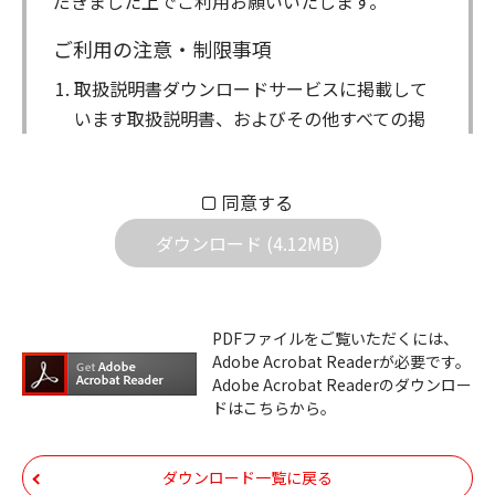
だきました上でご利用お願いいたします。
ご利用の注意・制限事項
取扱説明書ダウンロードサービスに掲載して
います取扱説明書、およびその他すべての掲
載物（以下、取扱説明書等）についての著作
権を含む全ての権利はアイコム株式会社に帰
同意する
属します。ダウンロードした取扱説明書は、
個人が本来の目的でご使用されることは可能
ダウンロード (4.12MB)
ですが、権利者の許諾を得ることなく、以下
の行為は出来ません。
ダウンロードした取扱説明書は、複製、賃
PDFファイルをご覧いただくには、
Adobe Acrobat Readerが必要です。
貸、改変、公衆送信、または公衆送信可能
Adobe Acrobat Readerのダウンロー
化することはできません。
ドはこちらから。
ダウンロードした取扱説明書は、有償ある
いは無償を問わず、第三者に譲渡あるいは
ダウンロード一覧に戻る