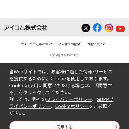
いは無償を問わず、営業活動に使用するこ
とは、いかなる場合であっても出来ませ
ん。
ダウンロードした取扱説明書等に使用され
ている写真、イラスト、データ等に付いて
サイトのご利用について
個人情報保護方針
商標について
の転用は一切出来ません。
Copyright © Icom Inc.
ダウンロードした取扱説明書およびその他す
べての掲載物の変更は一切行わないでくださ
当Webサイトでは、お客様に適した情報/サービス
い。お客様による内容の変更により、何らか
を提供するために、Cookieを使用しております。
の欠陥が生じたとしても、弊社では一切の保
Cookieの使用に同意いただける場合は、「同意す
証をいたしません。また、内容の変更の結
る」をクリックしてください。
果、万一お客様に損害が生じたとしても、弊
詳しくは、弊社の
プライバシーポリシー
、
GDPRプ
社及び販売店等は一切の責任を負いません。
ライバシーポリシー
、
Cookieポリシー
をご参照く
ださい。
掲載の取扱説明書等は、製品発売当時の内容
になっております。内容において、法律、仕
同意する