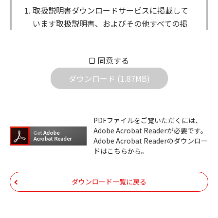
取扱説明書ダウンロードサービスに掲載して
います取扱説明書、およびその他すべての掲
載物（以下、取扱説明書等）についての著作
権を含む全ての権利はアイコム株式会社に帰
同意する
属します。ダウンロードした取扱説明書は、
個人が本来の目的でご使用されることは可能
ダウンロード (1.87MB)
ですが、権利者の許諾を得ることなく、以下
の行為は出来ません。
ダウンロードした取扱説明書は、複製、賃
PDFファイルをご覧いただくには、
Adobe Acrobat Readerが必要です。
貸、改変、公衆送信、または公衆送信可能
Adobe Acrobat Readerのダウンロー
化することはできません。
ドはこちらから。
ダウンロードした取扱説明書は、有償ある
いは無償を問わず、第三者に譲渡あるいは
ダウンロード一覧に戻る
使用させる事ができません。
ダウンロードした取扱説明書は、有償ある