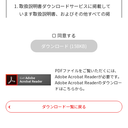
取扱説明書ダウンロードサービスに掲載して
います取扱説明書、およびその他すべての掲
載物（以下、取扱説明書等）についての著作
権を含む全ての権利はアイコム株式会社に帰
同意する
属します。ダウンロードした取扱説明書は、
個人が本来の目的でご使用されることは可能
ダウンロード (158KB)
ですが、権利者の許諾を得ることなく、以下
の行為は出来ません。
ダウンロードした取扱説明書は、複製、賃
PDFファイルをご覧いただくには、
Adobe Acrobat Readerが必要です。
貸、改変、公衆送信、または公衆送信可能
Adobe Acrobat Readerのダウンロー
化することはできません。
ドはこちらから。
ダウンロードした取扱説明書は、有償ある
いは無償を問わず、第三者に譲渡あるいは
ダウンロード一覧に戻る
使用させる事ができません。
ダウンロードした取扱説明書は、有償ある