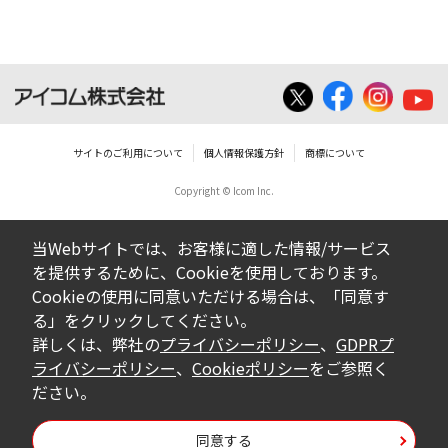
いは無償を問わず、営業活動に使用するこ
とは、いかなる場合であっても出来ませ
ん。
ダウンロードした取扱説明書等に使用され
ている写真、イラスト、データ等に付いて
サイトのご利用について
個人情報保護方針
商標について
の転用は一切出来ません。
Copyright © Icom Inc.
ダウンロードした取扱説明書およびその他す
べての掲載物の変更は一切行わないでくださ
当Webサイトでは、お客様に適した情報/サービス
い。お客様による内容の変更により、何らか
を提供するために、Cookieを使用しております。
の欠陥が生じたとしても、弊社では一切の保
Cookieの使用に同意いただける場合は、「同意す
証をいたしません。また、内容の変更の結
る」をクリックしてください。
果、万一お客様に損害が生じたとしても、弊
詳しくは、弊社の
プライバシーポリシー
、
GDPRプ
社及び販売店等は一切の責任を負いません。
ライバシーポリシー
、
Cookieポリシー
をご参照く
ださい。
掲載の取扱説明書等は、製品発売当時の内容
になっております。内容において、法律、仕
同意する