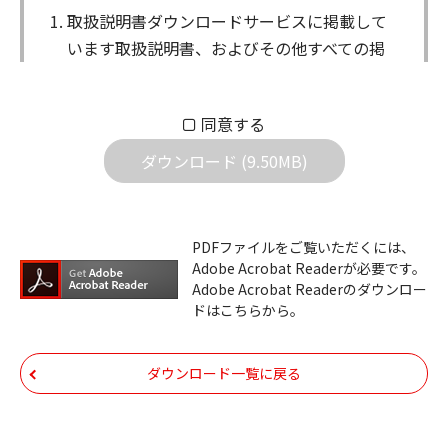
取扱説明書ダウンロードサービスに掲載して
います取扱説明書、およびその他すべての掲
載物（以下、取扱説明書等）についての著作
権を含む全ての権利はアイコム株式会社に帰
同意する
属します。ダウンロードした取扱説明書は、
個人が本来の目的でご使用されることは可能
ダウンロード (9.50MB)
ですが、権利者の許諾を得ることなく、以下
の行為は出来ません。
ダウンロードした取扱説明書は、複製、賃
PDFファイルをご覧いただくには、
Adobe Acrobat Readerが必要です。
貸、改変、公衆送信、または公衆送信可能
Adobe Acrobat Readerのダウンロー
化することはできません。
ドはこちらから。
ダウンロードした取扱説明書は、有償ある
いは無償を問わず、第三者に譲渡あるいは
ダウンロード一覧に戻る
使用させる事ができません。
ダウンロードした取扱説明書は、有償ある