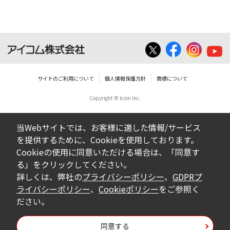
いは無償を問わず、営業活動に使用するこ
とは、いかなる場合であっても出来ませ
ん。
ダウンロードした取扱説明書等に使用され
ている写真、イラスト、データ等に付いて
サイトのご利用について
個人情報保護方針
商標について
の転用は一切出来ません。
Copyright © Icom Inc.
ダウンロードした取扱説明書およびその他す
べての掲載物の変更は一切行わないでくださ
当Webサイトでは、お客様に適した情報/サービス
い。お客様による内容の変更により、何らか
を提供するために、Cookieを使用しております。
の欠陥が生じたとしても、弊社では一切の保
Cookieの使用に同意いただける場合は、「同意す
証をいたしません。また、内容の変更の結
る」をクリックしてください。
果、万一お客様に損害が生じたとしても、弊
詳しくは、弊社の
プライバシーポリシー
、
GDPRプ
社及び販売店等は一切の責任を負いません。
ライバシーポリシー
、
Cookieポリシー
をご参照く
ださい。
掲載の取扱説明書等は、製品発売当時の内容
になっております。内容において、法律、仕
同意する