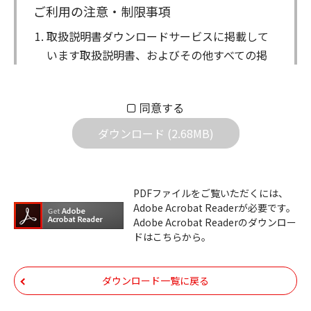
ご利用の注意・制限事項
取扱説明書ダウンロードサービスに掲載して
います取扱説明書、およびその他すべての掲
載物（以下、取扱説明書等）についての著作
権を含む全ての権利はアイコム株式会社に帰
同意する
属します。ダウンロードした取扱説明書は、
個人が本来の目的でご使用されることは可能
ダウンロード (2.68MB)
ですが、権利者の許諾を得ることなく、以下
の行為は出来ません。
ダウンロードした取扱説明書は、複製、賃
PDFファイルをご覧いただくには、
Adobe Acrobat Readerが必要です。
貸、改変、公衆送信、または公衆送信可能
Adobe Acrobat Readerのダウンロー
化することはできません。
ドはこちらから。
ダウンロードした取扱説明書は、有償ある
いは無償を問わず、第三者に譲渡あるいは
ダウンロード一覧に戻る
使用させる事ができません。