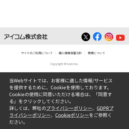
ダウンロードした取扱説明書は、有償ある
いは無償を問わず、営業活動に使用するこ
とは、いかなる場合であっても出来ませ
ん。
ダウンロードした取扱説明書等に使用され
ている写真、イラスト、データ等に付いて
サイトのご利用について
個人情報保護方針
商標について
の転用は一切出来ません。
Copyright © Icom Inc.
ダウンロードした取扱説明書およびその他す
べての掲載物の変更は一切行わないでくださ
当Webサイトでは、お客様に適した情報/サービス
い。お客様による内容の変更により、何らか
を提供するために、Cookieを使用しております。
の欠陥が生じたとしても、弊社では一切の保
Cookieの使用に同意いただける場合は、「同意す
証をいたしません。また、内容の変更の結
る」をクリックしてください。
果、万一お客様に損害が生じたとしても、弊
詳しくは、弊社の
プライバシーポリシー
、
GDPRプ
社及び販売店等は一切の責任を負いません。
ライバシーポリシー
、
Cookieポリシー
をご参照く
ださい。
掲載の取扱説明書等は、製品発売当時の内容