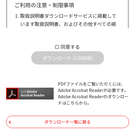
ご利用の注意・制限事項
取扱説明書ダウンロードサービスに掲載して
います取扱説明書、およびその他すべての掲
載物（以下、取扱説明書等）についての著作
権を含む全ての権利はアイコム株式会社に帰
同意する
属します。ダウンロードした取扱説明書は、
個人が本来の目的でご使用されることは可能
ダウンロード (2.68MB)
ですが、権利者の許諾を得ることなく、以下
の行為は出来ません。
ダウンロードした取扱説明書は、複製、賃
PDFファイルをご覧いただくには、
Adobe Acrobat Readerが必要です。
貸、改変、公衆送信、または公衆送信可能
Adobe Acrobat Readerのダウンロー
化することはできません。
ドはこちらから。
ダウンロードした取扱説明書は、有償ある
いは無償を問わず、第三者に譲渡あるいは
ダウンロード一覧に戻る
使用させる事ができません。