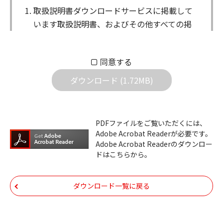
取扱説明書ダウンロードサービスに掲載して
います取扱説明書、およびその他すべての掲
載物（以下、取扱説明書等）についての著作
権を含む全ての権利はアイコム株式会社に帰
同意する
属します。ダウンロードした取扱説明書は、
個人が本来の目的でご使用されることは可能
ダウンロード (1.72MB)
ですが、権利者の許諾を得ることなく、以下
の行為は出来ません。
ダウンロードした取扱説明書は、複製、賃
PDFファイルをご覧いただくには、
Adobe Acrobat Readerが必要です。
貸、改変、公衆送信、または公衆送信可能
Adobe Acrobat Readerのダウンロー
化することはできません。
ドはこちらから。
ダウンロードした取扱説明書は、有償ある
いは無償を問わず、第三者に譲渡あるいは
ダウンロード一覧に戻る
使用させる事ができません。
ダウンロードした取扱説明書は、有償ある