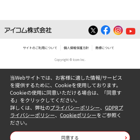
いは無償を問わず、営業活動に使用するこ
とは、いかなる場合であっても出来ませ
ん。
ダウンロードした取扱説明書等に使用され
ている写真、イラスト、データ等に付いて
サイトのご利用について
個人情報保護方針
商標について
の転用は一切出来ません。
Copyright © Icom Inc.
ダウンロードした取扱説明書およびその他す
べての掲載物の変更は一切行わないでくださ
当Webサイトでは、お客様に適した情報/サービス
い。お客様による内容の変更により、何らか
を提供するために、Cookieを使用しております。
の欠陥が生じたとしても、弊社では一切の保
Cookieの使用に同意いただける場合は、「同意す
証をいたしません。また、内容の変更の結
る」をクリックしてください。
果、万一お客様に損害が生じたとしても、弊
詳しくは、弊社の
プライバシーポリシー
、
GDPRプ
社及び販売店等は一切の責任を負いません。
ライバシーポリシー
、
Cookieポリシー
をご参照く
ださい。
掲載の取扱説明書等は、製品発売当時の内容
になっております。内容において、法律、仕
同意する