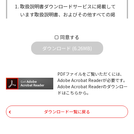
取扱説明書ダウンロードサービスに掲載して
います取扱説明書、およびその他すべての掲
載物（以下、取扱説明書等）についての著作
権を含む全ての権利はアイコム株式会社に帰
同意する
属します。ダウンロードした取扱説明書は、
個人が本来の目的でご使用されることは可能
ダウンロード (6.26MB)
ですが、権利者の許諾を得ることなく、以下
の行為は出来ません。
ダウンロードした取扱説明書は、複製、賃
PDFファイルをご覧いただくには、
Adobe Acrobat Readerが必要です。
貸、改変、公衆送信、または公衆送信可能
Adobe Acrobat Readerのダウンロー
化することはできません。
ドはこちらから。
ダウンロードした取扱説明書は、有償ある
いは無償を問わず、第三者に譲渡あるいは
ダウンロード一覧に戻る
使用させる事ができません。
ダウンロードした取扱説明書は、有償ある