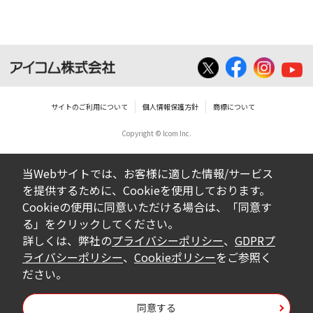
いは無償を問わず、営業活動に使用するこ
とは、いかなる場合であっても出来ませ
ん。
ダウンロードした取扱説明書等に使用され
ている写真、イラスト、データ等に付いて
サイトのご利用について
個人情報保護方針
商標について
の転用は一切出来ません。
Copyright © Icom Inc.
ダウンロードした取扱説明書およびその他す
べての掲載物の変更は一切行わないでくださ
当Webサイトでは、お客様に適した情報/サービス
い。お客様による内容の変更により、何らか
を提供するために、Cookieを使用しております。
の欠陥が生じたとしても、弊社では一切の保
Cookieの使用に同意いただける場合は、「同意す
証をいたしません。また、内容の変更の結
る」をクリックしてください。
果、万一お客様に損害が生じたとしても、弊
詳しくは、弊社の
プライバシーポリシー
、
GDPRプ
社及び販売店等は一切の責任を負いません。
ライバシーポリシー
、
Cookieポリシー
をご参照く
ださい。
掲載の取扱説明書等は、製品発売当時の内容
になっております。内容において、法律、仕
同意する