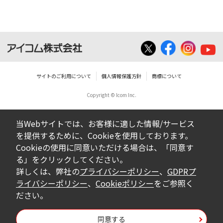
いは無償を問わず、営業活動に使用するこ
とは、いかなる場合であっても出来ませ
ん。
ダウンロードした取扱説明書等に使用され
ている写真、イラスト、データ等に付いて
サイトのご利用について
個人情報保護方針
商標について
の転用は一切出来ません。
Copyright © Icom Inc.
ダウンロードした取扱説明書およびその他す
べての掲載物の変更は一切行わないでくださ
当Webサイトでは、お客様に適した情報/サービス
い。お客様による内容の変更により、何らか
を提供するために、Cookieを使用しております。
の欠陥が生じたとしても、弊社では一切の保
Cookieの使用に同意いただける場合は、「同意す
証をいたしません。また、内容の変更の結
る」をクリックしてください。
果、万一お客様に損害が生じたとしても、弊
詳しくは、弊社の
プライバシーポリシー
、
GDPRプ
社及び販売店等は一切の責任を負いません。
ライバシーポリシー
、
Cookieポリシー
をご参照く
ださい。
掲載の取扱説明書等は、製品発売当時の内容
になっております。内容において、法律、仕
同意する