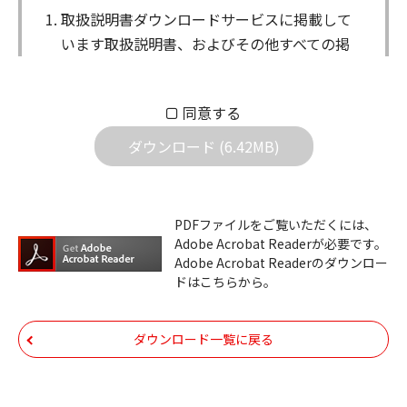
取扱説明書ダウンロードサービスに掲載して
います取扱説明書、およびその他すべての掲
載物（以下、取扱説明書等）についての著作
権を含む全ての権利はアイコム株式会社に帰
同意する
属します。ダウンロードした取扱説明書は、
個人が本来の目的でご使用されることは可能
ダウンロード (6.42MB)
ですが、権利者の許諾を得ることなく、以下
の行為は出来ません。
ダウンロードした取扱説明書は、複製、賃
PDFファイルをご覧いただくには、
Adobe Acrobat Readerが必要です。
貸、改変、公衆送信、または公衆送信可能
Adobe Acrobat Readerのダウンロー
化することはできません。
ドはこちらから。
ダウンロードした取扱説明書は、有償ある
いは無償を問わず、第三者に譲渡あるいは
ダウンロード一覧に戻る
使用させる事ができません。
ダウンロードした取扱説明書は、有償ある