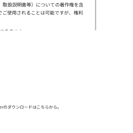
、取扱説明書等）についての著作権を含
でご使用されることは可能ですが、権利
できません。
ができません。
る場合であっても出来ません。
出来ません。
による内容の変更により、何らかの欠陥
害が生じたとしても、弊社及び販売店等
電話番号などは、現在のものと異なるもの
 Readerのダウンロードはこちらから。
れている取扱説明書の内容は、お手持ち