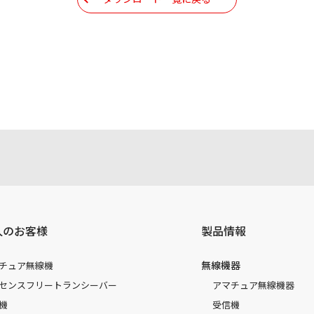
現時点で発売されている機種に同梱されている取扱説明書の内
注意書き、正誤表、クイックマニュアル等がありますが、すべ
されたお客様本人が本来の目的でかつ個人的用途に利用する場
かった事によって、万一、お客様に何らかの損害が発生したと
容を変更する場合もございます。あらかじめご了承ください。
人のお客様
製品情報
無線機器
チュア無線機
センスフリートランシーバー
アマチュア無線機器
機
受信機