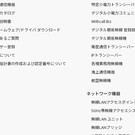
通信機器
特定小電力トランシーバ
カタログ
デジタル小電力コミュニ
説明書
Withcall Biz
ームウェア/ドライバ ダウンロード
デジタル簡易無線 登録局（
あるご質問
デジタル簡易無線機
ザー登録
衛星通信トランシーバー
について
IPトランシーバー
設計書の作成および認定番号について
各種業務用無線機
海上通信機器
航空無線機
ネットワーク機器
無線LANアクセスポイン
5GHz帯無線アクセスシ
無線LAN ユニット
無線LANブリッジ