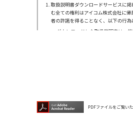
取扱説明書ダウンロードサービスに掲
む全ての権利はアイコム株式会社に帰
者の許諾を得ることなく、以下の行為
ダウンロードした取扱説明書は、複
ダウンロードした取扱説明書は、有
ダウンロードした取扱説明書は、有
ダウンロードした取扱説明書等に使
ダウンロードした取扱説明書およびそ
が生じたとしても、弊社では一切の保
は一切の責任を負いません。
掲載の取扱説明書等は、製品発売当時
PDFファイルをご覧いただく
が含まれている場合があります。ご利
取扱説明書の内容は、製品の仕様変更