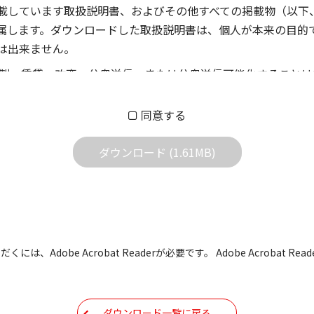
載しています取扱説明書、およびその他すべての掲載物（以下
属します。ダウンロードした取扱説明書は、個人が本来の目的
は出来ません。
製、賃貸、改変、公衆送信、または公衆送信可能化することは
償あるいは無償を問わず、第三者に譲渡あるいは使用させる事
同意する
償あるいは無償を問わず、営業活動に使用することは、いかな
用されている写真、イラスト、データ等に付いての転用は一切
ダウンロード (1.61MB)
の他すべての掲載物の変更は一切行わないでください。お客様
証をいたしません。また、内容の変更の結果、万一お客様に損
の内容になっております。内容において、法律、仕様、住所、
には、Adobe Acrobat Readerが必要です。 Adobe Acrobat
用の際は、最新情報を参考にしてください。
などで予告なく変更される場合があります。本サイトに掲載さ
ダウンロード一覧に戻る