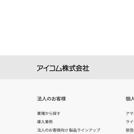
の機種に同梱されている取扱説明書や
承願います。
製品には取扱説明書を補足するための
さい。
掲載の取扱説明書等は、ダウンロード
本サービスの利用、または利用出来な
を負いません。
本サービスは、予告なく中止または内
法人のお客様
個
業種から探す
アマ
導入事例
ライ
法人のお客様向け 製品ラインアップ
受信