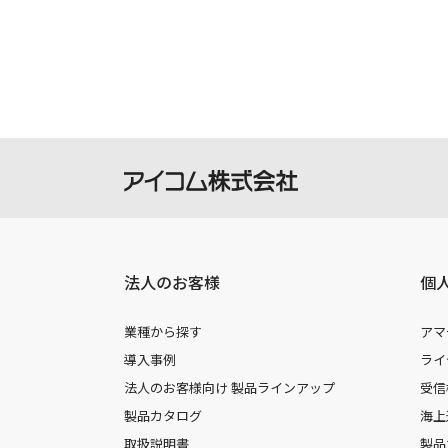
製品には取扱説明書を補足するための
さい。
掲載の取扱説明書等は、ダウンロード
本サービスの利用、または利用出来な
を負いません。
本サービスは、予告なく中止または内
法人のお客様
個
業種から探す
アマ
導入事例
ライ
法人のお客様向け 製品ラインアップ
受信
製品カタログ
海上
取扱説明書
製品