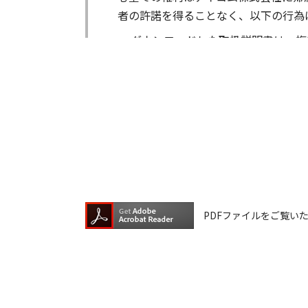
者の許諾を得ることなく、以下の行為
ダウンロードした取扱説明書は、複
ダウンロードした取扱説明書は、有
ダウンロードした取扱説明書は、有
ダウンロードした取扱説明書等に使
ダウンロードした取扱説明書およびそ
が生じたとしても、弊社では一切の保
は一切の責任を負いません。
掲載の取扱説明書等は、製品発売当時
PDFファイルをご覧いただく
が含まれている場合があります。ご利
取扱説明書の内容は、製品の仕様変更
の機種に同梱されている取扱説明書や
承願います。