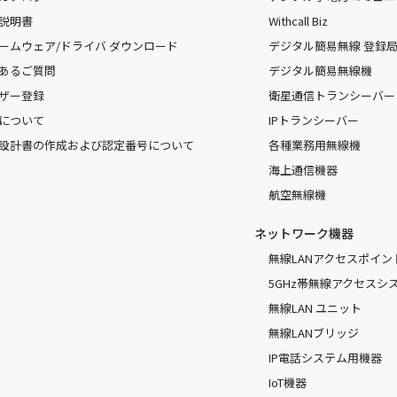
説明書
Withcall Biz
ームウェア/ドライバ ダウンロード
デジタル簡易無線 登録局（
あるご質問
デジタル簡易無線機
ザー登録
衛星通信トランシーバー
について
IPトランシーバー
設計書の作成および認定番号について
各種業務用無線機
海上通信機器
航空無線機
ネットワーク機器
無線LANアクセスポイン
5GHz帯無線アクセスシ
無線LAN ユニット
無線LANブリッジ
IP電話システム用機器
IoT機器