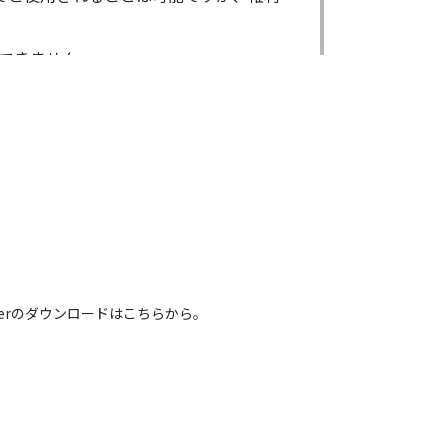
できません。
ができません。
る場合であっても出来ません。
出来ません。
による内容の変更により、何らかの欠陥
害が生じたとしても、弊社及び販売店等
電話番号などは、現在のものと異なるもの
 Readerのダウンロードはこちらから。
れている取扱説明書の内容は、お手持ち
容とは異なる場合がございますのでご了