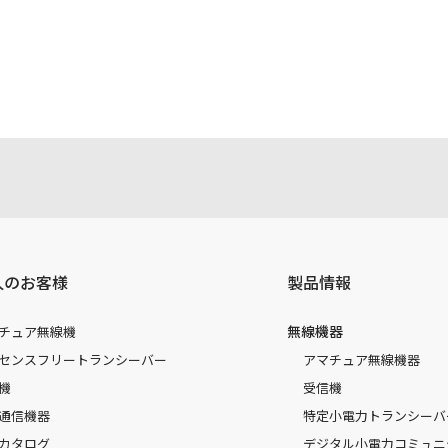
注意書き、正誤表、クイックマニュアル等がありますが、すべ
されたお客様本人が本来の目的でかつ個人的用途に利用する場
かった事によって、万一、お客様に何らかの損害が発生したと
容を変更する場合もございます。あらかじめご了承ください。
人のお客様
製品情報
無線機器
チュア無線機
センスフリートランシーバー
アマチュア無線機器
機
受信機
通信機器
特定小電力トランシーバ
カタログ
デジタル小電力コミュニ