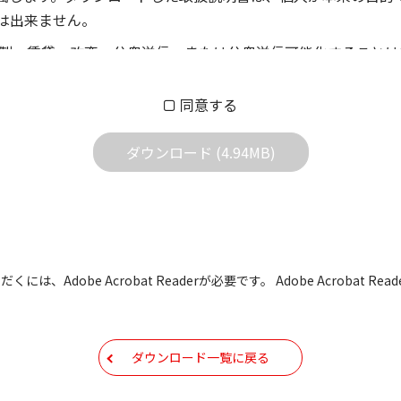
は出来ません。
製、賃貸、改変、公衆送信、または公衆送信可能化することは
償あるいは無償を問わず、第三者に譲渡あるいは使用させる事
同意する
償あるいは無償を問わず、営業活動に使用することは、いかな
用されている写真、イラスト、データ等に付いての転用は一切
ダウンロード (4.94MB)
の他すべての掲載物の変更は一切行わないでください。お客様
証をいたしません。また、内容の変更の結果、万一お客様に損
の内容になっております。内容において、法律、仕様、住所、
には、Adobe Acrobat Readerが必要です。 Adobe Acrobat
用の際は、最新情報を参考にしてください。
などで予告なく変更される場合があります。本サイトに掲載さ
ダウンロード一覧に戻る
現時点で発売されている機種に同梱されている取扱説明書の内