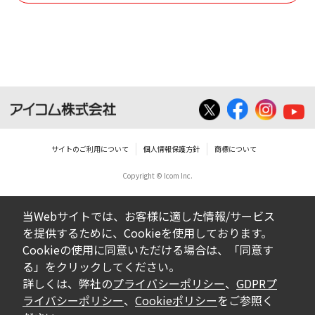
使用させる事ができません。
ダウンロードした取扱説明書は、有償ある
いは無償を問わず、営業活動に使用するこ
とは、いかなる場合であっても出来ませ
ん。
ダウンロードした取扱説明書等に使用され
ている写真、イラスト、データ等に付いて
サイトのご利用について
個人情報保護方針
商標について
の転用は一切出来ません。
Copyright © Icom Inc.
ダウンロードした取扱説明書およびその他す
べての掲載物の変更は一切行わないでくださ
当Webサイトでは、お客様に適した情報/サービス
い。お客様による内容の変更により、何らか
を提供するために、Cookieを使用しております。
の欠陥が生じたとしても、弊社では一切の保
Cookieの使用に同意いただける場合は、「同意す
証をいたしません。また、内容の変更の結
る」をクリックしてください。
果、万一お客様に損害が生じたとしても、弊
詳しくは、弊社の
プライバシーポリシー
、
GDPRプ
社及び販売店等は一切の責任を負いません。
ライバシーポリシー
、
Cookieポリシー
をご参照く