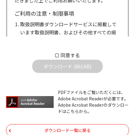
だきました上でご利用お願いいたします。
ご利用の注意・制限事項
取扱説明書ダウンロードサービスに掲載して
います取扱説明書、およびその他すべての掲
載物（以下、取扱説明書等）についての著作
権を含む全ての権利はアイコム株式会社に帰
同意する
属します。ダウンロードした取扱説明書は、
個人が本来の目的でご使用されることは可能
ダウンロード (861KB)
ですが、権利者の許諾を得ることなく、以下
の行為は出来ません。
ダウンロードした取扱説明書は、複製、賃
PDFファイルをご覧いただくには、
Adobe Acrobat Readerが必要です。
貸、改変、公衆送信、または公衆送信可能
Adobe Acrobat Readerのダウンロー
化することはできません。
ドはこちらから。
ダウンロードした取扱説明書は、有償ある
いは無償を問わず、第三者に譲渡あるいは
ダウンロード一覧に戻る