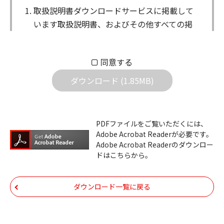
取扱説明書ダウンロードサービスに掲載して
います取扱説明書、およびその他すべての掲
載物（以下、取扱説明書等）についての著作
権を含む全ての権利はアイコム株式会社に帰
同意する
属します。ダウンロードした取扱説明書は、
個人が本来の目的でご使用されることは可能
ダウンロード (1.85MB)
ですが、権利者の許諾を得ることなく、以下
の行為は出来ません。
ダウンロードした取扱説明書は、複製、賃
PDFファイルをご覧いただくには、
Adobe Acrobat Readerが必要です。
貸、改変、公衆送信、または公衆送信可能
Adobe Acrobat Readerのダウンロー
化することはできません。
ドはこちらから。
ダウンロードした取扱説明書は、有償ある
いは無償を問わず、第三者に譲渡あるいは
ダウンロード一覧に戻る
使用させる事ができません。
ダウンロードした取扱説明書は、有償ある