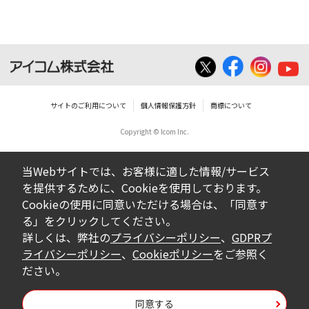
いは無償を問わず、営業活動に使用するこ
とは、いかなる場合であっても出来ませ
ん。
ダウンロードした取扱説明書等に使用され
ている写真、イラスト、データ等に付いて
サイトのご利用について
個人情報保護方針
商標について
の転用は一切出来ません。
Copyright © Icom Inc.
ダウンロードした取扱説明書およびその他す
べての掲載物の変更は一切行わないでくださ
当Webサイトでは、お客様に適した情報/サービス
い。お客様による内容の変更により、何らか
を提供するために、Cookieを使用しております。
の欠陥が生じたとしても、弊社では一切の保
Cookieの使用に同意いただける場合は、「同意す
証をいたしません。また、内容の変更の結
る」をクリックしてください。
果、万一お客様に損害が生じたとしても、弊
詳しくは、弊社の
プライバシーポリシー
、
GDPRプ
社及び販売店等は一切の責任を負いません。
ライバシーポリシー
、
Cookieポリシー
をご参照く
ださい。
掲載の取扱説明書等は、製品発売当時の内容
になっております。内容において、法律、仕
同意する