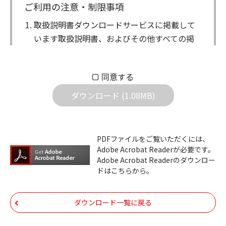
ご利用の注意・制限事項
取扱説明書ダウンロードサービスに掲載して
います取扱説明書、およびその他すべての掲
載物（以下、取扱説明書等）についての著作
権を含む全ての権利はアイコム株式会社に帰
同意する
属します。ダウンロードした取扱説明書は、
個人が本来の目的でご使用されることは可能
ダウンロード (1.08MB)
ですが、権利者の許諾を得ることなく、以下
の行為は出来ません。
ダウンロードした取扱説明書は、複製、賃
PDFファイルをご覧いただくには、
Adobe Acrobat Readerが必要です。
貸、改変、公衆送信、または公衆送信可能
Adobe Acrobat Readerのダウンロー
化することはできません。
ドはこちらから。
ダウンロードした取扱説明書は、有償ある
いは無償を問わず、第三者に譲渡あるいは
ダウンロード一覧に戻る
使用させる事ができません。