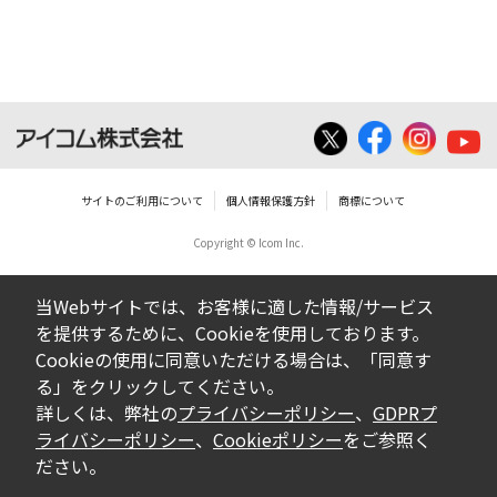
ダウンロードした取扱説明書は、有償ある
いは無償を問わず、営業活動に使用するこ
とは、いかなる場合であっても出来ませ
ん。
ダウンロードした取扱説明書等に使用され
ている写真、イラスト、データ等に付いて
サイトのご利用について
個人情報保護方針
商標について
の転用は一切出来ません。
Copyright © Icom Inc.
ダウンロードした取扱説明書およびその他す
べての掲載物の変更は一切行わないでくださ
当Webサイトでは、お客様に適した情報/サービス
い。お客様による内容の変更により、何らか
を提供するために、Cookieを使用しております。
の欠陥が生じたとしても、弊社では一切の保
Cookieの使用に同意いただける場合は、「同意す
証をいたしません。また、内容の変更の結
る」をクリックしてください。
果、万一お客様に損害が生じたとしても、弊
詳しくは、弊社の
プライバシーポリシー
、
GDPRプ
社及び販売店等は一切の責任を負いません。
ライバシーポリシー
、
Cookieポリシー
をご参照く
ださい。
掲載の取扱説明書等は、製品発売当時の内容