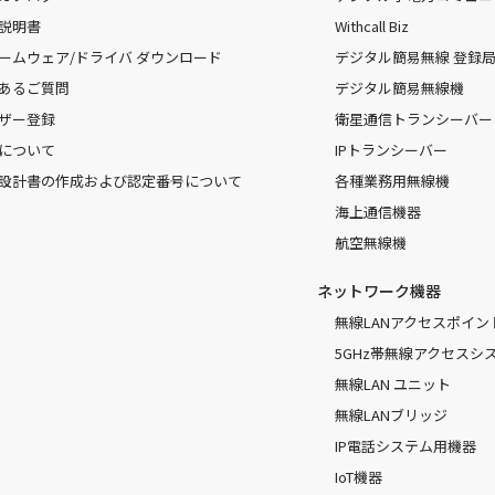
説明書
Withcall Biz
ームウェア/ドライバ ダウンロード
デジタル簡易無線 登録局（
あるご質問
デジタル簡易無線機
ザー登録
衛星通信トランシーバー
について
IPトランシーバー
設計書の作成および認定番号について
各種業務用無線機
海上通信機器
航空無線機
ネットワーク機器
無線LANアクセスポイン
5GHz帯無線アクセスシ
無線LAN ユニット
無線LANブリッジ
IP電話システム用機器
IoT機器