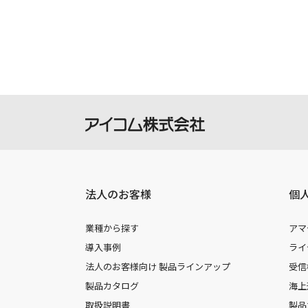
製品には取扱説明書を補足するための
さい。
掲載の取扱説明書等は、ダウンロード
本サービスの利用、または利用出来な
を負いません。
本サービスは、予告なく中止または内
法人のお客様
個
業種から探す
アマ
導入事例
ライ
法人のお客様向け 製品ラインアップ
受信
製品カタログ
海上
取扱説明書
製品