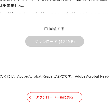
は出来ません。
製、賃貸、改変、公衆送信、または公衆送信可能化することは
償あるいは無償を問わず、第三者に譲渡あるいは使用させる事
同意する
償あるいは無償を問わず、営業活動に使用することは、いかな
用されている写真、イラスト、データ等に付いての転用は一切
ダウンロード (4.84MB)
の他すべての掲載物の変更は一切行わないでください。お客様
証をいたしません。また、内容の変更の結果、万一お客様に損
の内容になっております。内容において、法律、仕様、住所、
には、Adobe Acrobat Readerが必要です。 Adobe Acrobat
用の際は、最新情報を参考にしてください。
などで予告なく変更される場合があります。本サイトに掲載さ
ダウンロード一覧に戻る
現時点で発売されている機種に同梱されている取扱説明書の内