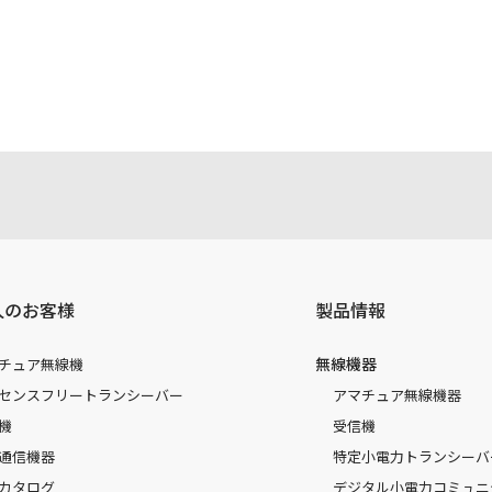
注意書き、正誤表、クイックマニュアル等がありますが、すべ
されたお客様本人が本来の目的でかつ個人的用途に利用する場
かった事によって、万一、お客様に何らかの損害が発生したと
容を変更する場合もございます。あらかじめご了承ください。
人のお客様
製品情報
無線機器
チュア無線機
センスフリートランシーバー
アマチュア無線機器
機
受信機
通信機器
特定小電力トランシーバ
カタログ
デジタル小電力コミュニ