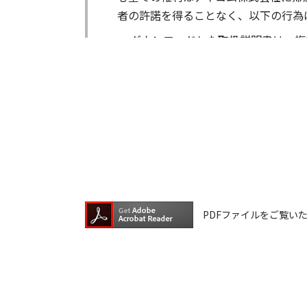
者の許諾を得ることなく、以下の行為
ダウンロードした取扱説明書は、複
ダウンロードした取扱説明書は、有
ダウンロードした取扱説明書は、有
ダウンロードした取扱説明書等に使
ダウンロードした取扱説明書およびそ
が生じたとしても、弊社では一切の保
は一切の責任を負いません。
掲載の取扱説明書等は、製品発売当時
PDFファイルをご覧いただく
が含まれている場合があります。ご利
取扱説明書の内容は、製品の仕様変更
の機種に同梱されている取扱説明書や
承願います。