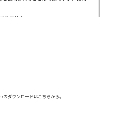
できません。
ができません。
る場合であっても出来ません。
出来ません。
による内容の変更により、何らかの欠陥
害が生じたとしても、弊社及び販売店等
電話番号などは、現在のものと異なるもの
 Readerのダウンロードはこちらから。
れている取扱説明書の内容は、お手持ち
容とは異なる場合がございますのでご了