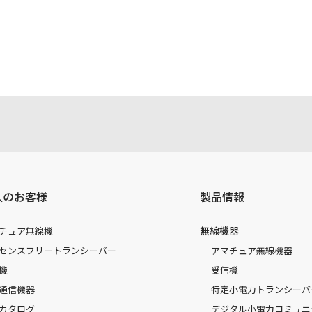
注意書き、正誤表、クイックマニュアル等がありますが、すべ
されたお客様本人が本来の目的でかつ個人的用途に利用する場
かった事によって、万一、お客様に何らかの損害が発生したと
容を変更する場合もございます。あらかじめご了承ください。
人のお客様
製品情報
無線機器
チュア無線機
センスフリートランシーバー
アマチュア無線機器
機
受信機
通信機器
特定小電力トランシーバ
カタログ
デジタル小電力コミュニ