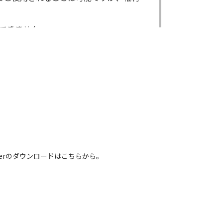
できません。
ができません。
る場合であっても出来ません。
出来ません。
による内容の変更により、何らかの欠陥
害が生じたとしても、弊社及び販売店等
電話番号などは、現在のものと異なるもの
 Readerのダウンロードはこちらから。
れている取扱説明書の内容は、お手持ち
容とは異なる場合がございますのでご了