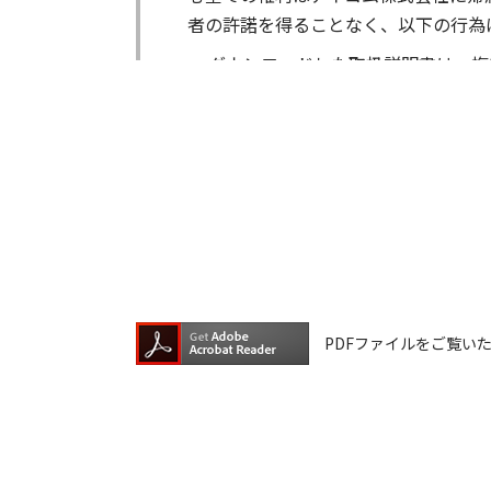
者の許諾を得ることなく、以下の行為
ダウンロードした取扱説明書は、複
ダウンロードした取扱説明書は、有
ダウンロードした取扱説明書は、有
ダウンロードした取扱説明書等に使
ダウンロードした取扱説明書およびそ
が生じたとしても、弊社では一切の保
は一切の責任を負いません。
掲載の取扱説明書等は、製品発売当時
PDFファイルをご覧いただく
が含まれている場合があります。ご利
取扱説明書の内容は、製品の仕様変更
の機種に同梱されている取扱説明書や
承願います。