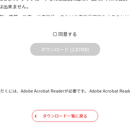
は出来ません。
製、賃貸、改変、公衆送信、または公衆送信可能化することは
償あるいは無償を問わず、第三者に譲渡あるいは使用させる事
同意する
償あるいは無償を問わず、営業活動に使用することは、いかな
用されている写真、イラスト、データ等に付いての転用は一切
ダウンロード (2.87MB)
の他すべての掲載物の変更は一切行わないでください。お客様
証をいたしません。また、内容の変更の結果、万一お客様に損
の内容になっております。内容において、法律、仕様、住所、
には、Adobe Acrobat Readerが必要です。 Adobe Acrobat
用の際は、最新情報を参考にしてください。
などで予告なく変更される場合があります。本サイトに掲載さ
ダウンロード一覧に戻る
現時点で発売されている機種に同梱されている取扱説明書の内