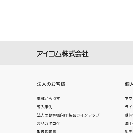
製品には取扱説明書を補足するための
さい。
掲載の取扱説明書等は、ダウンロード
本サービスの利用、または利用出来な
を負いません。
本サービスは、予告なく中止または内
法人のお客様
個
業種から探す
アマ
導入事例
ライ
法人のお客様向け 製品ラインアップ
受信
製品カタログ
海上
取扱説明書
製品