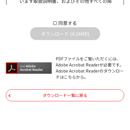
います取扱説明書、およびその他すべての掲
載物（以下、取扱説明書等）についての著作
権を含む全ての権利はアイコム株式会社に帰
同意する
属します。ダウンロードした取扱説明書は、
個人が本来の目的でご使用されることは可能
ダウンロード (4.24MB)
ですが、権利者の許諾を得ることなく、以下
の行為は出来ません。
ダウンロードした取扱説明書は、複製、賃
PDFファイルをご覧いただくには、
Adobe Acrobat Readerが必要です。
貸、改変、公衆送信、または公衆送信可能
Adobe Acrobat Readerのダウンロー
化することはできません。
ドはこちらから。
ダウンロードした取扱説明書は、有償ある
いは無償を問わず、第三者に譲渡あるいは
ダウンロード一覧に戻る
使用させる事ができません。
ダウンロードした取扱説明書は、有償ある
いは無償を問わず、営業活動に使用するこ
とは、いかなる場合であっても出来ませ