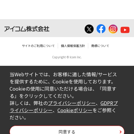
いは無償を問わず、営業活動に使用するこ
とは、いかなる場合であっても出来ませ
ん。
ダウンロードした取扱説明書等に使用され
ている写真、イラスト、データ等に付いて
サイトのご利用について
個人情報保護方針
商標について
の転用は一切出来ません。
Copyright © Icom Inc.
ダウンロードした取扱説明書およびその他す
べての掲載物の変更は一切行わないでくださ
当Webサイトでは、お客様に適した情報/サービス
い。お客様による内容の変更により、何らか
を提供するために、Cookieを使用しております。
の欠陥が生じたとしても、弊社では一切の保
Cookieの使用に同意いただける場合は、「同意す
証をいたしません。また、内容の変更の結
る」をクリックしてください。
果、万一お客様に損害が生じたとしても、弊
詳しくは、弊社の
プライバシーポリシー
、
GDPRプ
社及び販売店等は一切の責任を負いません。
ライバシーポリシー
、
Cookieポリシー
をご参照く
ださい。
掲載の取扱説明書等は、製品発売当時の内容
になっております。内容において、法律、仕
同意する