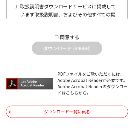
取扱説明書ダウンロードサービスに掲載して
います取扱説明書、およびその他すべての掲
載物（以下、取扱説明書等）についての著作
権を含む全ての権利はアイコム株式会社に帰
同意する
属します。ダウンロードした取扱説明書は、
個人が本来の目的でご使用されることは可能
ダウンロード (446KB)
ですが、権利者の許諾を得ることなく、以下
の行為は出来ません。
ダウンロードした取扱説明書は、複製、賃
PDFファイルをご覧いただくには、
Adobe Acrobat Readerが必要です。
貸、改変、公衆送信、または公衆送信可能
Adobe Acrobat Readerのダウンロー
化することはできません。
ドはこちらから。
ダウンロードした取扱説明書は、有償ある
いは無償を問わず、第三者に譲渡あるいは
ダウンロード一覧に戻る
使用させる事ができません。
ダウンロードした取扱説明書は、有償ある