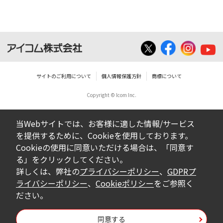
いは無償を問わず、営業活動に使用するこ
とは、いかなる場合であっても出来ませ
ん。
ダウンロードした取扱説明書等に使用され
ている写真、イラスト、データ等に付いて
サイトのご利用について
個人情報保護方針
商標について
の転用は一切出来ません。
Copyright © Icom Inc.
ダウンロードした取扱説明書およびその他す
べての掲載物の変更は一切行わないでくださ
当Webサイトでは、お客様に適した情報/サービス
い。お客様による内容の変更により、何らか
を提供するために、Cookieを使用しております。
の欠陥が生じたとしても、弊社では一切の保
Cookieの使用に同意いただける場合は、「同意す
証をいたしません。また、内容の変更の結
る」をクリックしてください。
果、万一お客様に損害が生じたとしても、弊
詳しくは、弊社の
プライバシーポリシー
、
GDPRプ
社及び販売店等は一切の責任を負いません。
ライバシーポリシー
、
Cookieポリシー
をご参照く
ださい。
掲載の取扱説明書等は、製品発売当時の内容
になっております。内容において、法律、仕
同意する