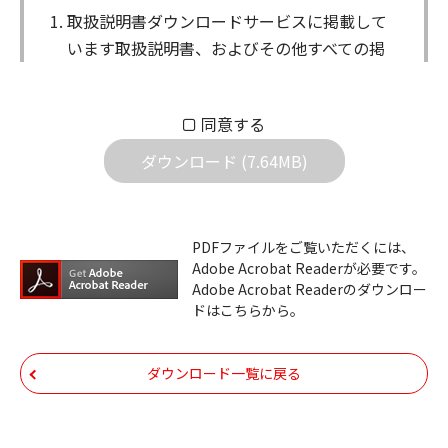
取扱説明書ダウンロードサービスに掲載して
います取扱説明書、およびその他すべての掲
載物（以下、取扱説明書等）についての著作
権を含む全ての権利はアイコム株式会社に帰
同意する
属します。ダウンロードした取扱説明書は、
個人が本来の目的でご使用されることは可能
ダウンロード (7.64MB)
ですが、権利者の許諾を得ることなく、以下
の行為は出来ません。
ダウンロードした取扱説明書は、複製、賃
PDFファイルをご覧いただくには、
Adobe Acrobat Readerが必要です。
貸、改変、公衆送信、または公衆送信可能
Adobe Acrobat Readerのダウンロー
化することはできません。
ドはこちらから。
ダウンロードした取扱説明書は、有償ある
いは無償を問わず、第三者に譲渡あるいは
ダウンロード一覧に戻る
使用させる事ができません。
ダウンロードした取扱説明書は、有償ある