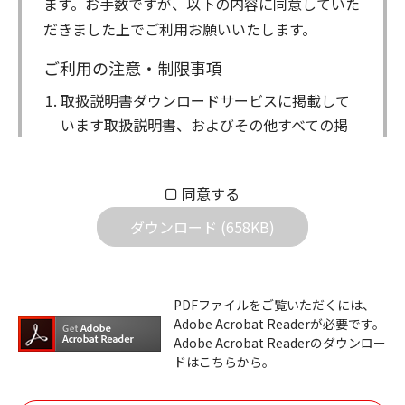
ます。お手数ですが、以下の内容に同意していた
だきました上でご利用お願いいたします。
ご利用の注意・制限事項
取扱説明書ダウンロードサービスに掲載して
います取扱説明書、およびその他すべての掲
載物（以下、取扱説明書等）についての著作
権を含む全ての権利はアイコム株式会社に帰
同意する
属します。ダウンロードした取扱説明書は、
個人が本来の目的でご使用されることは可能
ダウンロード (658KB)
ですが、権利者の許諾を得ることなく、以下
の行為は出来ません。
ダウンロードした取扱説明書は、複製、賃
PDFファイルをご覧いただくには、
Adobe Acrobat Readerが必要です。
貸、改変、公衆送信、または公衆送信可能
Adobe Acrobat Readerのダウンロー
化することはできません。
ドはこちらから。
ダウンロードした取扱説明書は、有償ある