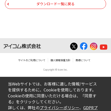
いは無償を問わず、第三者に譲渡あるいは
ダウンロード一覧に戻る
使用させる事ができません。
ダウンロードした取扱説明書は、有償ある
いは無償を問わず、営業活動に使用するこ
とは、いかなる場合であっても出来ませ
ん。
ダウンロードした取扱説明書等に使用され
ている写真、イラスト、データ等に付いて
サイトのご利用について
個人情報保護方針
商標について
の転用は一切出来ません。
Copyright © Icom Inc.
ダウンロードした取扱説明書およびその他す
べての掲載物の変更は一切行わないでくださ
当Webサイトでは、お客様に適した情報/サービス
い。お客様による内容の変更により、何らか
を提供するために、Cookieを使用しております。
の欠陥が生じたとしても、弊社では一切の保
Cookieの使用に同意いただける場合は、「同意す
証をいたしません。また、内容の変更の結
る」をクリックしてください。
果、万一お客様に損害が生じたとしても、弊
詳しくは、弊社の
プライバシーポリシー
、
GDPRプ