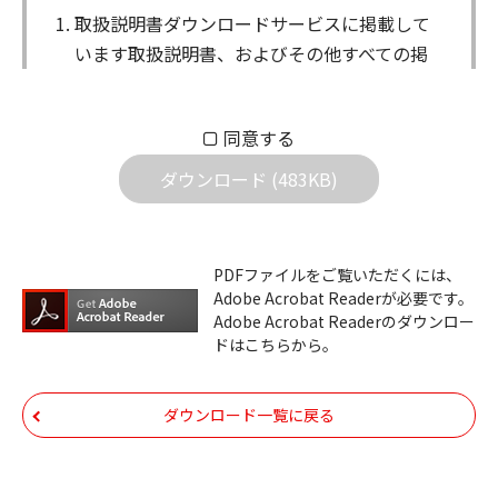
取扱説明書ダウンロードサービスに掲載して
います取扱説明書、およびその他すべての掲
載物（以下、取扱説明書等）についての著作
権を含む全ての権利はアイコム株式会社に帰
同意する
属します。ダウンロードした取扱説明書は、
個人が本来の目的でご使用されることは可能
ダウンロード (483KB)
ですが、権利者の許諾を得ることなく、以下
の行為は出来ません。
ダウンロードした取扱説明書は、複製、賃
PDFファイルをご覧いただくには、
Adobe Acrobat Readerが必要です。
貸、改変、公衆送信、または公衆送信可能
Adobe Acrobat Readerのダウンロー
化することはできません。
ドはこちらから。
ダウンロードした取扱説明書は、有償ある
いは無償を問わず、第三者に譲渡あるいは
ダウンロード一覧に戻る
使用させる事ができません。
ダウンロードした取扱説明書は、有償ある