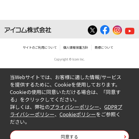
いは無償を問わず、営業活動に使用するこ
とは、いかなる場合であっても出来ませ
ん。
ダウンロードした取扱説明書等に使用され
ている写真、イラスト、データ等に付いて
サイトのご利用について
個人情報保護方針
商標について
の転用は一切出来ません。
Copyright © Icom Inc.
ダウンロードした取扱説明書およびその他す
べての掲載物の変更は一切行わないでくださ
当Webサイトでは、お客様に適した情報/サービス
い。お客様による内容の変更により、何らか
を提供するために、Cookieを使用しております。
の欠陥が生じたとしても、弊社では一切の保
Cookieの使用に同意いただける場合は、「同意す
証をいたしません。また、内容の変更の結
る」をクリックしてください。
果、万一お客様に損害が生じたとしても、弊
詳しくは、弊社の
プライバシーポリシー
、
GDPRプ
社及び販売店等は一切の責任を負いません。
ライバシーポリシー
、
Cookieポリシー
をご参照く
ださい。
掲載の取扱説明書等は、製品発売当時の内容
になっております。内容において、法律、仕
同意する