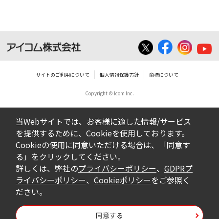
いは無償を問わず、営業活動に使用するこ
とは、いかなる場合であっても出来ませ
ん。
ダウンロードした取扱説明書等に使用され
ている写真、イラスト、データ等に付いて
サイトのご利用について
個人情報保護方針
商標について
の転用は一切出来ません。
Copyright © Icom Inc.
ダウンロードした取扱説明書およびその他す
べての掲載物の変更は一切行わないでくださ
当Webサイトでは、お客様に適した情報/サービス
い。お客様による内容の変更により、何らか
を提供するために、Cookieを使用しております。
の欠陥が生じたとしても、弊社では一切の保
Cookieの使用に同意いただける場合は、「同意す
証をいたしません。また、内容の変更の結
る」をクリックしてください。
果、万一お客様に損害が生じたとしても、弊
詳しくは、弊社の
プライバシーポリシー
、
GDPRプ
社及び販売店等は一切の責任を負いません。
ライバシーポリシー
、
Cookieポリシー
をご参照く
ださい。
掲載の取扱説明書等は、製品発売当時の内容
になっております。内容において、法律、仕
同意する