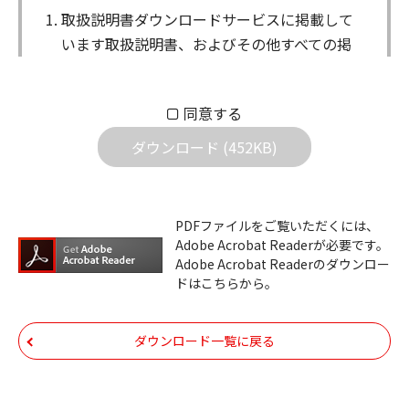
取扱説明書ダウンロードサービスに掲載して
います取扱説明書、およびその他すべての掲
載物（以下、取扱説明書等）についての著作
権を含む全ての権利はアイコム株式会社に帰
同意する
属します。ダウンロードした取扱説明書は、
個人が本来の目的でご使用されることは可能
ダウンロード (452KB)
ですが、権利者の許諾を得ることなく、以下
の行為は出来ません。
ダウンロードした取扱説明書は、複製、賃
PDFファイルをご覧いただくには、
Adobe Acrobat Readerが必要です。
貸、改変、公衆送信、または公衆送信可能
Adobe Acrobat Readerのダウンロー
化することはできません。
ドはこちらから。
ダウンロードした取扱説明書は、有償ある
いは無償を問わず、第三者に譲渡あるいは
ダウンロード一覧に戻る
使用させる事ができません。
ダウンロードした取扱説明書は、有償ある