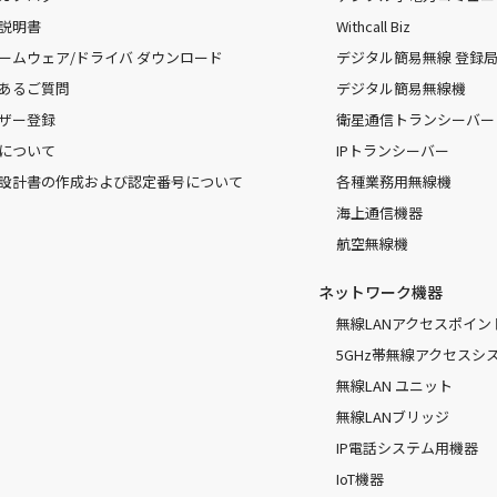
説明書
Withcall Biz
ームウェア/ドライバ ダウンロード
デジタル簡易無線 登録局（
あるご質問
デジタル簡易無線機
ザー登録
衛星通信トランシーバー
について
IPトランシーバー
設計書の作成および認定番号について
各種業務用無線機
海上通信機器
航空無線機
ネットワーク機器
無線LANアクセスポイン
5GHz帯無線アクセスシ
無線LAN ユニット
無線LANブリッジ
IP電話システム用機器
IoT機器