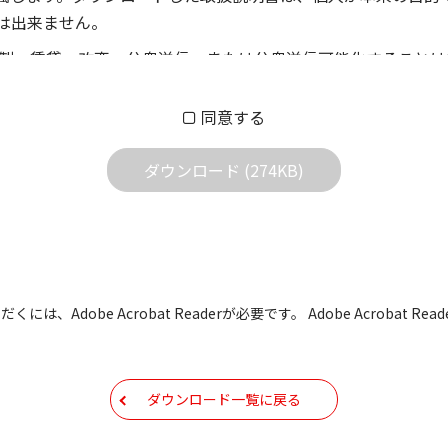
は出来ません。
製、賃貸、改変、公衆送信、または公衆送信可能化することは
償あるいは無償を問わず、第三者に譲渡あるいは使用させる事
同意する
償あるいは無償を問わず、営業活動に使用することは、いかな
用されている写真、イラスト、データ等に付いての転用は一切
ダウンロード (274KB)
の他すべての掲載物の変更は一切行わないでください。お客様
証をいたしません。また、内容の変更の結果、万一お客様に損
の内容になっております。内容において、法律、仕様、住所、
には、Adobe Acrobat Readerが必要です。 Adobe Acrobat
用の際は、最新情報を参考にしてください。
などで予告なく変更される場合があります。本サイトに掲載さ
ダウンロード一覧に戻る
現時点で発売されている機種に同梱されている取扱説明書の内