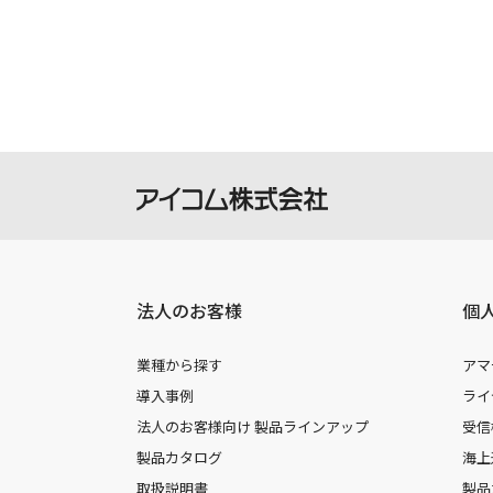
製品には取扱説明書を補足するための
さい。
掲載の取扱説明書等は、ダウンロード
本サービスの利用、または利用出来な
を負いません。
本サービスは、予告なく中止または内
法人のお客様
個
業種から探す
アマ
導入事例
ライ
法人のお客様向け 製品ラインアップ
受信
製品カタログ
海上
取扱説明書
製品