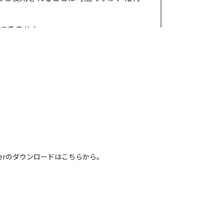
できません。
ができません。
る場合であっても出来ません。
出来ません。
による内容の変更により、何らかの欠陥
害が生じたとしても、弊社及び販売店等
電話番号などは、現在のものと異なるもの
 Readerのダウンロードはこちらから。
れている取扱説明書の内容は、お手持ち
容とは異なる場合がございますのでご了