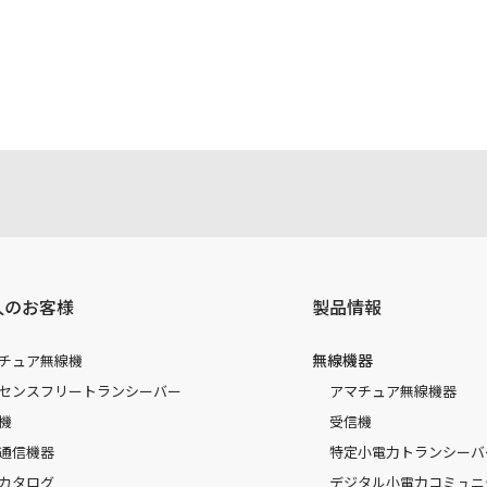
注意書き、正誤表、クイックマニュアル等がありますが、すべ
されたお客様本人が本来の目的でかつ個人的用途に利用する場
かった事によって、万一、お客様に何らかの損害が発生したと
容を変更する場合もございます。あらかじめご了承ください。
人のお客様
製品情報
無線機器
チュア無線機
センスフリートランシーバー
アマチュア無線機器
機
受信機
通信機器
特定小電力トランシーバ
カタログ
デジタル小電力コミュニ