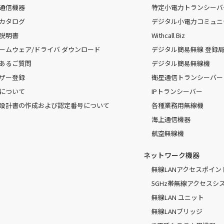
通信機器
特定小電力トランシーバ
カタログ
デジタル小電力コミュニ
説明書
Withcall Biz
ームウェア/ドライバ ダウンロード
デジタル簡易無線 登録局（
あるご質問
デジタル簡易無線機
ザー登録
衛星通信トランシーバー
について
IPトランシーバー
設計書の作成および認定番号について
各種業務用無線機
海上通信機器
航空無線機
ネットワーク機器
無線LANアクセスポイン
5GHz帯無線アクセスシ
無線LAN ユニット
無線LANブリッジ