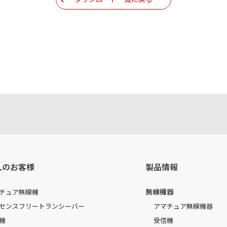
現時点で発売されている機種に同梱されている取扱説明書の内
注意書き、正誤表、クイックマニュアル等がありますが、すべ
されたお客様本人が本来の目的でかつ個人的用途に利用する場
かった事によって、万一、お客様に何らかの損害が発生したと
容を変更する場合もございます。あらかじめご了承ください。
人のお客様
製品情報
無線機器
チュア無線機
センスフリートランシーバー
アマチュア無線機器
機
受信機