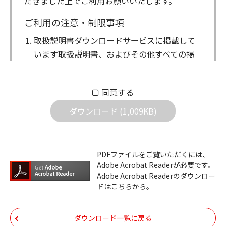
だきました上でご利用お願いいたします。
ご利用の注意・制限事項
取扱説明書ダウンロードサービスに掲載して
います取扱説明書、およびその他すべての掲
載物（以下、取扱説明書等）についての著作
権を含む全ての権利はアイコム株式会社に帰
同意する
属します。ダウンロードした取扱説明書は、
個人が本来の目的でご使用されることは可能
ダウンロード (1,009KB)
ですが、権利者の許諾を得ることなく、以下
の行為は出来ません。
ダウンロードした取扱説明書は、複製、賃
PDFファイルをご覧いただくには、
Adobe Acrobat Readerが必要です。
貸、改変、公衆送信、または公衆送信可能
Adobe Acrobat Readerのダウンロー
化することはできません。
ドはこちらから。
ダウンロードした取扱説明書は、有償ある
いは無償を問わず、第三者に譲渡あるいは
ダウンロード一覧に戻る