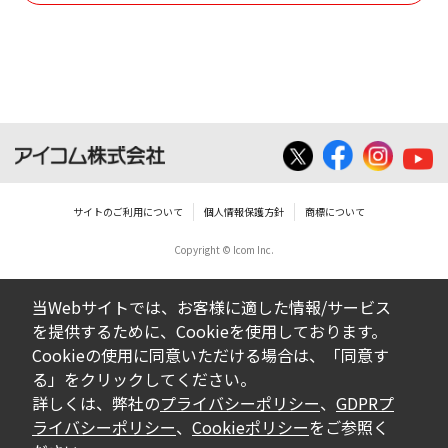
使用させる事ができません。
ダウンロードした取扱説明書は、有償ある
いは無償を問わず、営業活動に使用するこ
とは、いかなる場合であっても出来ませ
ん。
ダウンロードした取扱説明書等に使用され
ている写真、イラスト、データ等に付いて
サイトのご利用について
個人情報保護方針
商標について
の転用は一切出来ません。
Copyright © Icom Inc.
ダウンロードした取扱説明書およびその他す
べての掲載物の変更は一切行わないでくださ
当Webサイトでは、お客様に適した情報/サービス
い。お客様による内容の変更により、何らか
を提供するために、Cookieを使用しております。
の欠陥が生じたとしても、弊社では一切の保
Cookieの使用に同意いただける場合は、「同意す
証をいたしません。また、内容の変更の結
る」をクリックしてください。
果、万一お客様に損害が生じたとしても、弊
詳しくは、弊社の
プライバシーポリシー
、
GDPRプ
社及び販売店等は一切の責任を負いません。
ライバシーポリシー
、
Cookieポリシー
をご参照く