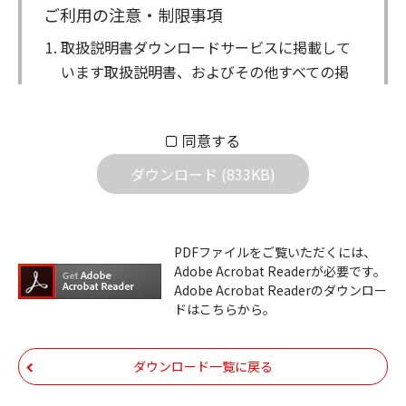
ご利用の注意・制限事項
取扱説明書ダウンロードサービスに掲載して
います取扱説明書、およびその他すべての掲
載物（以下、取扱説明書等）についての著作
権を含む全ての権利はアイコム株式会社に帰
同意する
属します。ダウンロードした取扱説明書は、
個人が本来の目的でご使用されることは可能
ダウンロード (833KB)
ですが、権利者の許諾を得ることなく、以下
の行為は出来ません。
ダウンロードした取扱説明書は、複製、賃
PDFファイルをご覧いただくには、
Adobe Acrobat Readerが必要です。
貸、改変、公衆送信、または公衆送信可能
Adobe Acrobat Readerのダウンロー
化することはできません。
ドはこちらから。
ダウンロードした取扱説明書は、有償ある
いは無償を問わず、第三者に譲渡あるいは
ダウンロード一覧に戻る
使用させる事ができません。