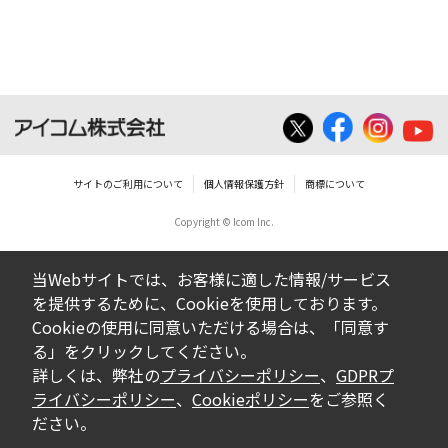
ダウンロードした取扱説明書は、有償ある
いは無償を問わず、営業活動に使用するこ
とは、いかなる場合であっても出来ませ
ん。
ダウンロードした取扱説明書等に使用され
ている写真、イラスト、データ等に付いて
サイトのご利用について
個人情報保護方針
商標について
の転用は一切出来ません。
Copyright © Icom Inc.
ダウンロードした取扱説明書およびその他す
べての掲載物の変更は一切行わないでくださ
当Webサイトでは、お客様に適した情報/サービス
い。お客様による内容の変更により、何らか
を提供するために、Cookieを使用しております。
の欠陥が生じたとしても、弊社では一切の保
Cookieの使用に同意いただける場合は、「同意す
証をいたしません。また、内容の変更の結
る」をクリックしてください。
果、万一お客様に損害が生じたとしても、弊
詳しくは、弊社の
プライバシーポリシー
、
GDPRプ
社及び販売店等は一切の責任を負いません。
ライバシーポリシー
、
Cookieポリシー
をご参照く
ださい。
掲載の取扱説明書等は、製品発売当時の内容