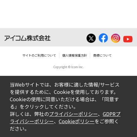
ダウンロードした取扱説明書は、有償ある
いは無償を問わず、営業活動に使用するこ
とは、いかなる場合であっても出来ませ
ん。
ダウンロードした取扱説明書等に使用され
ている写真、イラスト、データ等に付いて
サイトのご利用について
個人情報保護方針
商標について
の転用は一切出来ません。
Copyright © Icom Inc.
ダウンロードした取扱説明書およびその他す
べての掲載物の変更は一切行わないでくださ
当Webサイトでは、お客様に適した情報/サービス
い。お客様による内容の変更により、何らか
を提供するために、Cookieを使用しております。
の欠陥が生じたとしても、弊社では一切の保
Cookieの使用に同意いただける場合は、「同意す
証をいたしません。また、内容の変更の結
る」をクリックしてください。
果、万一お客様に損害が生じたとしても、弊
詳しくは、弊社の
プライバシーポリシー
、
GDPRプ
社及び販売店等は一切の責任を負いません。
ライバシーポリシー
、
Cookieポリシー
をご参照く
ださい。
掲載の取扱説明書等は、製品発売当時の内容