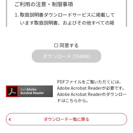
ご利用の注意・制限事項
取扱説明書ダウンロードサービスに掲載して
います取扱説明書、およびその他すべての掲
載物（以下、取扱説明書等）についての著作
権を含む全ての権利はアイコム株式会社に帰
同意する
属します。ダウンロードした取扱説明書は、
個人が本来の目的でご使用されることは可能
ダウンロード (554KB)
ですが、権利者の許諾を得ることなく、以下
の行為は出来ません。
ダウンロードした取扱説明書は、複製、賃
PDFファイルをご覧いただくには、
Adobe Acrobat Readerが必要です。
貸、改変、公衆送信、または公衆送信可能
Adobe Acrobat Readerのダウンロー
化することはできません。
ドはこちらから。
ダウンロードした取扱説明書は、有償ある
いは無償を問わず、第三者に譲渡あるいは
ダウンロード一覧に戻る
使用させる事ができません。