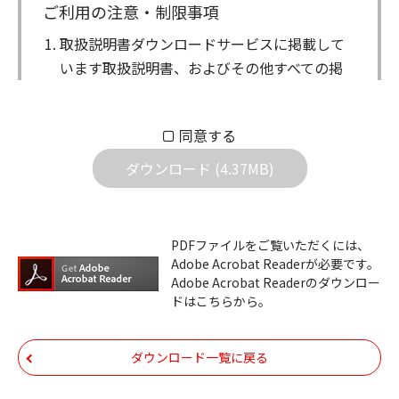
ご利用の注意・制限事項
取扱説明書ダウンロードサービスに掲載して
います取扱説明書、およびその他すべての掲
載物（以下、取扱説明書等）についての著作
権を含む全ての権利はアイコム株式会社に帰
同意する
属します。ダウンロードした取扱説明書は、
個人が本来の目的でご使用されることは可能
ダウンロード (4.37MB)
ですが、権利者の許諾を得ることなく、以下
の行為は出来ません。
ダウンロードした取扱説明書は、複製、賃
PDFファイルをご覧いただくには、
Adobe Acrobat Readerが必要です。
貸、改変、公衆送信、または公衆送信可能
Adobe Acrobat Readerのダウンロー
化することはできません。
ドはこちらから。
ダウンロードした取扱説明書は、有償ある
いは無償を問わず、第三者に譲渡あるいは
ダウンロード一覧に戻る
使用させる事ができません。