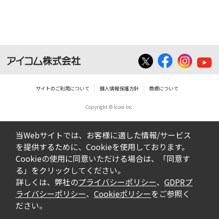
ダウンロードした取扱説明書は、有償ある
いは無償を問わず、営業活動に使用するこ
とは、いかなる場合であっても出来ませ
ん。
ダウンロードした取扱説明書等に使用され
ている写真、イラスト、データ等に付いて
サイトのご利用について
個人情報保護方針
商標について
の転用は一切出来ません。
Copyright © Icom Inc.
ダウンロードした取扱説明書およびその他す
べての掲載物の変更は一切行わないでくださ
当Webサイトでは、お客様に適した情報/サービス
い。お客様による内容の変更により、何らか
を提供するために、Cookieを使用しております。
の欠陥が生じたとしても、弊社では一切の保
Cookieの使用に同意いただける場合は、「同意す
証をいたしません。また、内容の変更の結
る」をクリックしてください。
果、万一お客様に損害が生じたとしても、弊
詳しくは、弊社の
プライバシーポリシー
、
GDPRプ
社及び販売店等は一切の責任を負いません。
ライバシーポリシー
、
Cookieポリシー
をご参照く
ださい。
掲載の取扱説明書等は、製品発売当時の内容