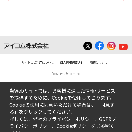
使用させる事ができません。
ダウンロードした取扱説明書は、有償ある
いは無償を問わず、営業活動に使用するこ
とは、いかなる場合であっても出来ませ
ん。
ダウンロードした取扱説明書等に使用され
ている写真、イラスト、データ等に付いて
サイトのご利用について
個人情報保護方針
商標について
の転用は一切出来ません。
Copyright © Icom Inc.
ダウンロードした取扱説明書およびその他す
べての掲載物の変更は一切行わないでくださ
当Webサイトでは、お客様に適した情報/サービス
い。お客様による内容の変更により、何らか
を提供するために、Cookieを使用しております。
の欠陥が生じたとしても、弊社では一切の保
Cookieの使用に同意いただける場合は、「同意す
証をいたしません。また、内容の変更の結
る」をクリックしてください。
果、万一お客様に損害が生じたとしても、弊
詳しくは、弊社の
プライバシーポリシー
、
GDPRプ
社及び販売店等は一切の責任を負いません。
ライバシーポリシー
、
Cookieポリシー
をご参照く