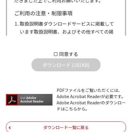
だきました上でご利用お願いいたします。
ご利用の注意・制限事項
取扱説明書ダウンロードサービスに掲載して
います取扱説明書、およびその他すべての掲
載物（以下、取扱説明書等）についての著作
権を含む全ての権利はアイコム株式会社に帰
同意する
属します。ダウンロードした取扱説明書は、
個人が本来の目的でご使用されることは可能
ダウンロード (181KB)
ですが、権利者の許諾を得ることなく、以下
の行為は出来ません。
ダウンロードした取扱説明書は、複製、賃
PDFファイルをご覧いただくには、
Adobe Acrobat Readerが必要です。
貸、改変、公衆送信、または公衆送信可能
Adobe Acrobat Readerのダウンロー
化することはできません。
ドはこちらから。
ダウンロードした取扱説明書は、有償ある
いは無償を問わず、第三者に譲渡あるいは
ダウンロード一覧に戻る