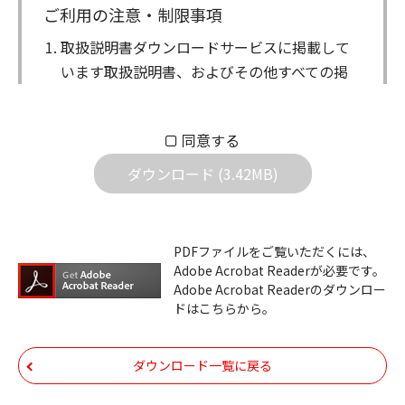
ご利用の注意・制限事項
取扱説明書ダウンロードサービスに掲載して
います取扱説明書、およびその他すべての掲
載物（以下、取扱説明書等）についての著作
権を含む全ての権利はアイコム株式会社に帰
同意する
属します。ダウンロードした取扱説明書は、
個人が本来の目的でご使用されることは可能
ダウンロード (3.42MB)
ですが、権利者の許諾を得ることなく、以下
の行為は出来ません。
ダウンロードした取扱説明書は、複製、賃
PDFファイルをご覧いただくには、
Adobe Acrobat Readerが必要です。
貸、改変、公衆送信、または公衆送信可能
Adobe Acrobat Readerのダウンロー
化することはできません。
ドはこちらから。
ダウンロードした取扱説明書は、有償ある
いは無償を問わず、第三者に譲渡あるいは
ダウンロード一覧に戻る
使用させる事ができません。