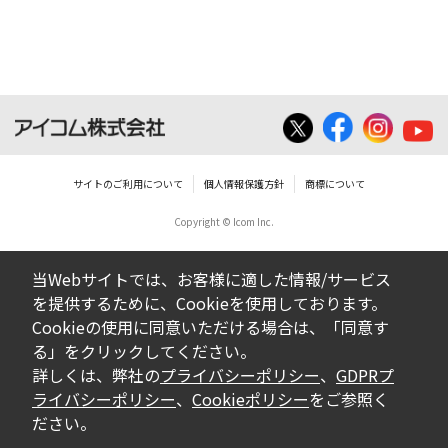
ダウンロードした取扱説明書は、有償ある
いは無償を問わず、営業活動に使用するこ
とは、いかなる場合であっても出来ませ
ん。
ダウンロードした取扱説明書等に使用され
ている写真、イラスト、データ等に付いて
サイトのご利用について
個人情報保護方針
商標について
の転用は一切出来ません。
Copyright © Icom Inc.
ダウンロードした取扱説明書およびその他す
べての掲載物の変更は一切行わないでくださ
当Webサイトでは、お客様に適した情報/サービス
い。お客様による内容の変更により、何らか
を提供するために、Cookieを使用しております。
の欠陥が生じたとしても、弊社では一切の保
Cookieの使用に同意いただける場合は、「同意す
証をいたしません。また、内容の変更の結
る」をクリックしてください。
果、万一お客様に損害が生じたとしても、弊
詳しくは、弊社の
プライバシーポリシー
、
GDPRプ
社及び販売店等は一切の責任を負いません。
ライバシーポリシー
、
Cookieポリシー
をご参照く
ださい。
掲載の取扱説明書等は、製品発売当時の内容