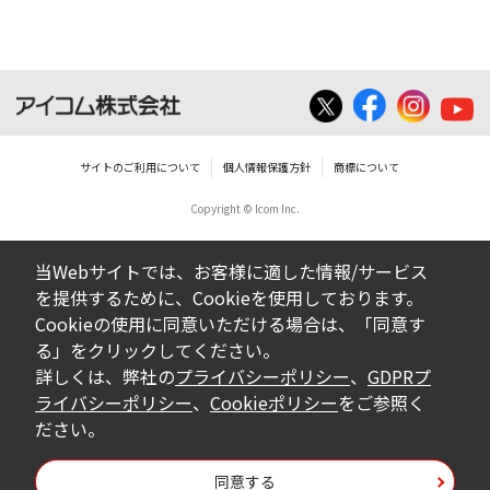
いは無償を問わず、営業活動に使用するこ
とは、いかなる場合であっても出来ませ
ん。
ダウンロードした取扱説明書等に使用され
ている写真、イラスト、データ等に付いて
サイトのご利用について
個人情報保護方針
商標について
の転用は一切出来ません。
Copyright © Icom Inc.
ダウンロードした取扱説明書およびその他す
べての掲載物の変更は一切行わないでくださ
当Webサイトでは、お客様に適した情報/サービス
い。お客様による内容の変更により、何らか
を提供するために、Cookieを使用しております。
の欠陥が生じたとしても、弊社では一切の保
Cookieの使用に同意いただける場合は、「同意す
証をいたしません。また、内容の変更の結
る」をクリックしてください。
果、万一お客様に損害が生じたとしても、弊
詳しくは、弊社の
プライバシーポリシー
、
GDPRプ
社及び販売店等は一切の責任を負いません。
ライバシーポリシー
、
Cookieポリシー
をご参照く
ださい。
掲載の取扱説明書等は、製品発売当時の内容
になっております。内容において、法律、仕
同意する