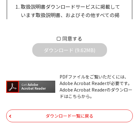
取扱説明書ダウンロードサービスに掲載して
います取扱説明書、およびその他すべての掲
載物（以下、取扱説明書等）についての著作
権を含む全ての権利はアイコム株式会社に帰
同意する
属します。ダウンロードした取扱説明書は、
個人が本来の目的でご使用されることは可能
ダウンロード (9.62MB)
ですが、権利者の許諾を得ることなく、以下
の行為は出来ません。
ダウンロードした取扱説明書は、複製、賃
PDFファイルをご覧いただくには、
Adobe Acrobat Readerが必要です。
貸、改変、公衆送信、または公衆送信可能
Adobe Acrobat Readerのダウンロー
化することはできません。
ドはこちらから。
ダウンロードした取扱説明書は、有償ある
いは無償を問わず、第三者に譲渡あるいは
ダウンロード一覧に戻る
使用させる事ができません。
ダウンロードした取扱説明書は、有償ある