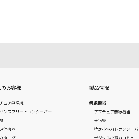
注意書き、正誤表、クイックマニュアル等がありますが、すべ
されたお客様本人が本来の目的でかつ個人的用途に利用する場
かった事によって、万一、お客様に何らかの損害が発生したと
容を変更する場合もございます。あらかじめご了承ください。
人のお客様
製品情報
無線機器
チュア無線機
センスフリートランシーバー
アマチュア無線機器
機
受信機
通信機器
特定小電力トランシーバ
カタログ
デジタル小電力コミュニ