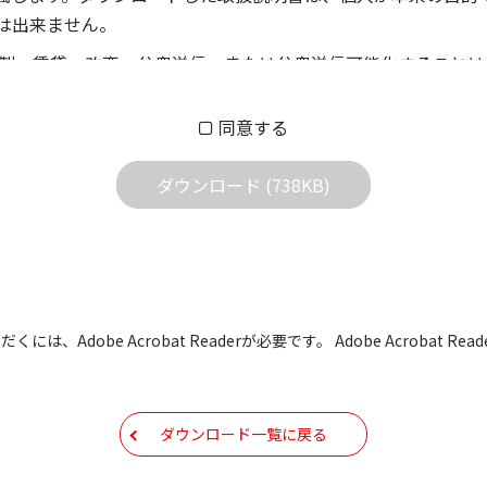
は出来ません。
製、賃貸、改変、公衆送信、または公衆送信可能化することは
償あるいは無償を問わず、第三者に譲渡あるいは使用させる事
同意する
償あるいは無償を問わず、営業活動に使用することは、いかな
用されている写真、イラスト、データ等に付いての転用は一切
ダウンロード (738KB)
の他すべての掲載物の変更は一切行わないでください。お客様
証をいたしません。また、内容の変更の結果、万一お客様に損
の内容になっております。内容において、法律、仕様、住所、
には、Adobe Acrobat Readerが必要です。 Adobe Acrobat
用の際は、最新情報を参考にしてください。
などで予告なく変更される場合があります。本サイトに掲載さ
ダウンロード一覧に戻る
現時点で発売されている機種に同梱されている取扱説明書の内