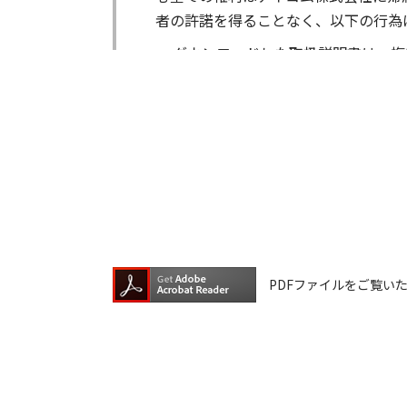
者の許諾を得ることなく、以下の行為
ダウンロードした取扱説明書は、複
ダウンロードした取扱説明書は、有
ダウンロードした取扱説明書は、有
ダウンロードした取扱説明書等に使
ダウンロードした取扱説明書およびそ
が生じたとしても、弊社では一切の保
は一切の責任を負いません。
掲載の取扱説明書等は、製品発売当時
PDFファイルをご覧いただく
が含まれている場合があります。ご利
取扱説明書の内容は、製品の仕様変更
の機種に同梱されている取扱説明書や
承願います。