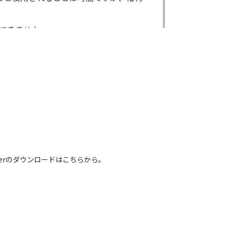
できません。
ができません。
る場合であっても出来ません。
出来ません。
による内容の変更により、何らかの欠陥
害が生じたとしても、弊社及び販売店等
電話番号などは、現在のものと異なるもの
 Readerのダウンロードはこちらから。
れている取扱説明書の内容は、お手持ち
容とは異なる場合がございますのでご了