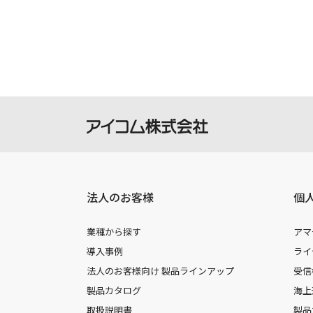
製品には取扱説明書を補足するための
さい。
掲載の取扱説明書等は、ダウンロード
本サービスの利用、または利用出来な
を負いません。
本サービスは、予告なく中止または内
法人のお客様
個
業種から探す
アマ
導入事例
ライ
法人のお客様向け 製品ラインアップ
受信
製品カタログ
海上
取扱説明書
製品