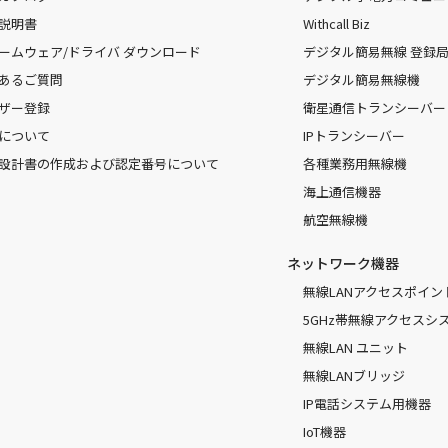
説明書
Withcall Biz
ームウェア/ドライバ ダウンロード
デジタル簡易無線 登録局（
あるご質問
デジタル簡易無線機
ザー登録
衛星通信トランシーバー
について
IPトランシーバー
設計書の作成および認定番号について
各種業務用無線機
海上通信機器
航空無線機
ネットワーク機器
無線LANアクセスポイン
5GHz帯無線アクセスシ
無線LAN ユニット
無線LANブリッジ
IP電話システム用機器
IoT機器