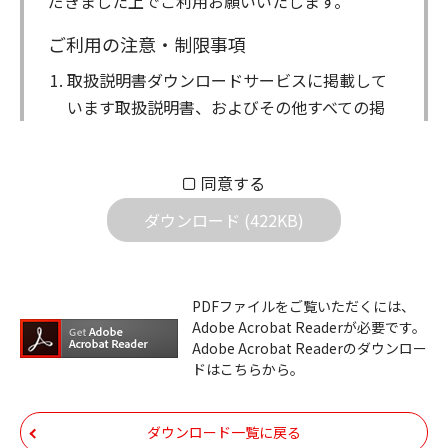
だきました上でご利用お願いいたします。
ご利用の注意・制限事項
取扱説明書ダウンロードサービスに掲載して
います取扱説明書、およびその他すべての掲
載物（以下、取扱説明書等）についての著作
権を含む全ての権利はアイコム株式会社に帰
同意する
属します。ダウンロードした取扱説明書は、
個人が本来の目的でご使用されることは可能
ダウンロード (422KB)
ですが、権利者の許諾を得ることなく、以下
の行為は出来ません。
ダウンロードした取扱説明書は、複製、賃
PDFファイルをご覧いただくには、
Adobe Acrobat Readerが必要です。
貸、改変、公衆送信、または公衆送信可能
Adobe Acrobat Readerのダウンロー
化することはできません。
ドはこちらから。
ダウンロードした取扱説明書は、有償ある
いは無償を問わず、第三者に譲渡あるいは
ダウンロード一覧に戻る