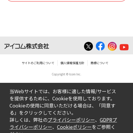
使用させる事ができません。
ダウンロードした取扱説明書は、有償ある
いは無償を問わず、営業活動に使用するこ
とは、いかなる場合であっても出来ませ
ん。
ダウンロードした取扱説明書等に使用され
ている写真、イラスト、データ等に付いて
サイトのご利用について
個人情報保護方針
商標について
の転用は一切出来ません。
Copyright © Icom Inc.
ダウンロードした取扱説明書およびその他す
べての掲載物の変更は一切行わないでくださ
当Webサイトでは、お客様に適した情報/サービス
い。お客様による内容の変更により、何らか
を提供するために、Cookieを使用しております。
の欠陥が生じたとしても、弊社では一切の保
Cookieの使用に同意いただける場合は、「同意す
証をいたしません。また、内容の変更の結
る」をクリックしてください。
果、万一お客様に損害が生じたとしても、弊
詳しくは、弊社の
プライバシーポリシー
、
GDPRプ
社及び販売店等は一切の責任を負いません。
ライバシーポリシー
、
Cookieポリシー
をご参照く