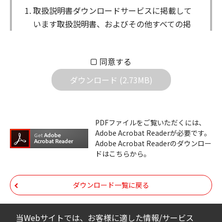
取扱説明書ダウンロードサービスに掲載して
います取扱説明書、およびその他すべての掲
載物（以下、取扱説明書等）についての著作
権を含む全ての権利はアイコム株式会社に帰
同意する
属します。ダウンロードした取扱説明書は、
個人が本来の目的でご使用されることは可能
ダウンロード (2.73MB)
ですが、権利者の許諾を得ることなく、以下
の行為は出来ません。
ダウンロードした取扱説明書は、複製、賃
PDFファイルをご覧いただくには、
Adobe Acrobat Readerが必要です。
貸、改変、公衆送信、または公衆送信可能
Adobe Acrobat Readerのダウンロー
化することはできません。
ドはこちらから。
ダウンロードした取扱説明書は、有償ある
いは無償を問わず、第三者に譲渡あるいは
ダウンロード一覧に戻る
使用させる事ができません。
ダウンロードした取扱説明書は、有償ある
当Webサイトでは、お客様に適した情報/サービス