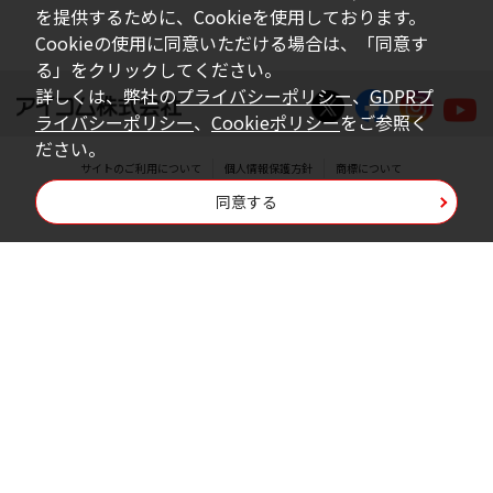
いは無償を問わず、営業活動に使用するこ
を提供するために、Cookieを使用しております。
とは、いかなる場合であっても出来ませ
Cookieの使用に同意いただける場合は、「同意す
る」をクリックしてください。
ん。
詳しくは、弊社の
プライバシーポリシー
、
GDPRプ
ダウンロードした取扱説明書等に使用され
ライバシーポリシー
、
Cookieポリシー
をご参照く
ている写真、イラスト、データ等に付いて
ださい。
サイトのご利用について
個人情報保護方針
商標について
の転用は一切出来ません。
同意する
Copyright © Icom Inc.
ダウンロードした取扱説明書およびその他す
べての掲載物の変更は一切行わないでくださ
い。お客様による内容の変更により、何らか
の欠陥が生じたとしても、弊社では一切の保
証をいたしません。また、内容の変更の結
果、万一お客様に損害が生じたとしても、弊
社及び販売店等は一切の責任を負いません。
掲載の取扱説明書等は、製品発売当時の内容
になっております。内容において、法律、仕