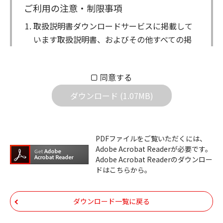
ご利用の注意・制限事項
取扱説明書ダウンロードサービスに掲載して
います取扱説明書、およびその他すべての掲
載物（以下、取扱説明書等）についての著作
権を含む全ての権利はアイコム株式会社に帰
同意する
属します。ダウンロードした取扱説明書は、
個人が本来の目的でご使用されることは可能
ダウンロード (1.07MB)
ですが、権利者の許諾を得ることなく、以下
の行為は出来ません。
ダウンロードした取扱説明書は、複製、賃
PDFファイルをご覧いただくには、
Adobe Acrobat Readerが必要です。
貸、改変、公衆送信、または公衆送信可能
Adobe Acrobat Readerのダウンロー
化することはできません。
ドはこちらから。
ダウンロードした取扱説明書は、有償ある
いは無償を問わず、第三者に譲渡あるいは
ダウンロード一覧に戻る
使用させる事ができません。