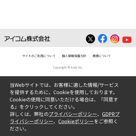
ダウンロードした取扱説明書は、有償ある
いは無償を問わず、営業活動に使用するこ
とは、いかなる場合であっても出来ませ
ん。
ダウンロードした取扱説明書等に使用され
ている写真、イラスト、データ等に付いて
サイトのご利用について
個人情報保護方針
商標について
の転用は一切出来ません。
Copyright © Icom Inc.
ダウンロードした取扱説明書およびその他す
べての掲載物の変更は一切行わないでくださ
当Webサイトでは、お客様に適した情報/サービス
い。お客様による内容の変更により、何らか
を提供するために、Cookieを使用しております。
の欠陥が生じたとしても、弊社では一切の保
Cookieの使用に同意いただける場合は、「同意す
証をいたしません。また、内容の変更の結
る」をクリックしてください。
果、万一お客様に損害が生じたとしても、弊
詳しくは、弊社の
プライバシーポリシー
、
GDPRプ
社及び販売店等は一切の責任を負いません。
ライバシーポリシー
、
Cookieポリシー
をご参照く
ださい。
掲載の取扱説明書等は、製品発売当時の内容