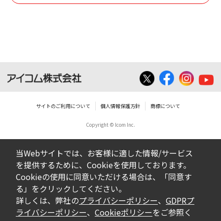
使用させる事ができません。
ダウンロードした取扱説明書は、有償ある
いは無償を問わず、営業活動に使用するこ
とは、いかなる場合であっても出来ませ
ん。
ダウンロードした取扱説明書等に使用され
ている写真、イラスト、データ等に付いて
サイトのご利用について
個人情報保護方針
商標について
の転用は一切出来ません。
Copyright © Icom Inc.
ダウンロードした取扱説明書およびその他す
べての掲載物の変更は一切行わないでくださ
当Webサイトでは、お客様に適した情報/サービス
い。お客様による内容の変更により、何らか
を提供するために、Cookieを使用しております。
の欠陥が生じたとしても、弊社では一切の保
Cookieの使用に同意いただける場合は、「同意す
証をいたしません。また、内容の変更の結
る」をクリックしてください。
果、万一お客様に損害が生じたとしても、弊
詳しくは、弊社の
プライバシーポリシー
、
GDPRプ
社及び販売店等は一切の責任を負いません。
ライバシーポリシー
、
Cookieポリシー
をご参照く