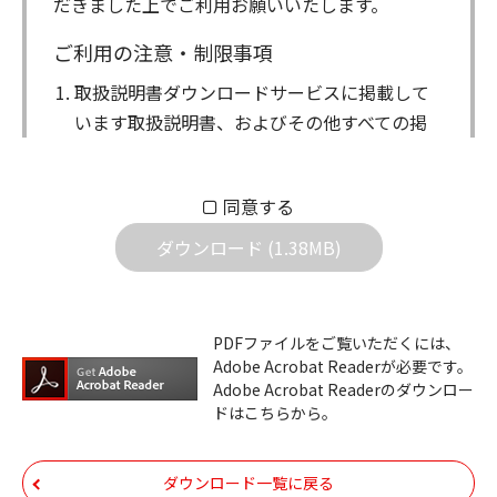
だきました上でご利用お願いいたします。
ご利用の注意・制限事項
取扱説明書ダウンロードサービスに掲載して
います取扱説明書、およびその他すべての掲
載物（以下、取扱説明書等）についての著作
権を含む全ての権利はアイコム株式会社に帰
同意する
属します。ダウンロードした取扱説明書は、
個人が本来の目的でご使用されることは可能
ダウンロード (1.38MB)
ですが、権利者の許諾を得ることなく、以下
の行為は出来ません。
ダウンロードした取扱説明書は、複製、賃
PDFファイルをご覧いただくには、
Adobe Acrobat Readerが必要です。
貸、改変、公衆送信、または公衆送信可能
Adobe Acrobat Readerのダウンロー
化することはできません。
ドはこちらから。
ダウンロードした取扱説明書は、有償ある
いは無償を問わず、第三者に譲渡あるいは
ダウンロード一覧に戻る