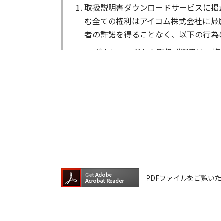
取扱説明書ダウンロードサービスに掲
む全ての権利はアイコム株式会社に帰
者の許諾を得ることなく、以下の行為
ダウンロードした取扱説明書は、複
ダウンロードした取扱説明書は、有
ダウンロードした取扱説明書は、有
ダウンロードした取扱説明書等に使
ダウンロードした取扱説明書およびそ
が生じたとしても、弊社では一切の保
は一切の責任を負いません。
掲載の取扱説明書等は、製品発売当時
PDFファイルをご覧いただく
が含まれている場合があります。ご利
取扱説明書の内容は、製品の仕様変更