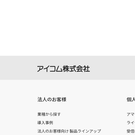
の機種に同梱されている取扱説明書や
承願います。
製品には取扱説明書を補足するための
さい。
掲載の取扱説明書等は、ダウンロード
本サービスの利用、または利用出来な
を負いません。
本サービスは、予告なく中止または内
法人のお客様
個
業種から探す
アマ
導入事例
ライ
法人のお客様向け 製品ラインアップ
受信