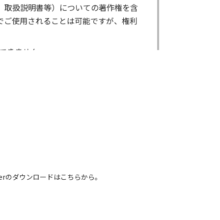
、取扱説明書等）についての著作権を含
でご使用されることは可能ですが、権利
できません。
ができません。
る場合であっても出来ません。
出来ません。
による内容の変更により、何らかの欠陥
害が生じたとしても、弊社及び販売店等
電話番号などは、現在のものと異なるもの
 Readerのダウンロードはこちらから。
れている取扱説明書の内容は、お手持ち