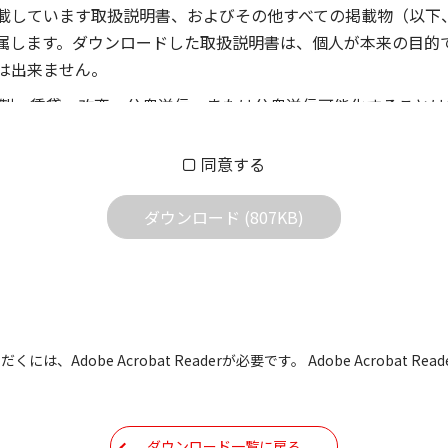
載しています取扱説明書、およびその他すべての掲載物（以下
属します。ダウンロードした取扱説明書は、個人が本来の目的
は出来ません。
製、賃貸、改変、公衆送信、または公衆送信可能化することは
償あるいは無償を問わず、第三者に譲渡あるいは使用させる事
同意する
償あるいは無償を問わず、営業活動に使用することは、いかな
用されている写真、イラスト、データ等に付いての転用は一切
ダウンロード (807KB)
の他すべての掲載物の変更は一切行わないでください。お客様
証をいたしません。また、内容の変更の結果、万一お客様に損
の内容になっております。内容において、法律、仕様、住所、
には、Adobe Acrobat Readerが必要です。 Adobe Acrobat
用の際は、最新情報を参考にしてください。
などで予告なく変更される場合があります。本サイトに掲載さ
ダウンロード一覧に戻る