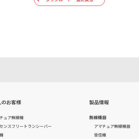
現時点で発売されている機種に同梱されている取扱説明書の内
注意書き、正誤表、クイックマニュアル等がありますが、すべ
されたお客様本人が本来の目的でかつ個人的用途に利用する場
かった事によって、万一、お客様に何らかの損害が発生したと
容を変更する場合もございます。あらかじめご了承ください。
人のお客様
製品情報
無線機器
チュア無線機
センスフリートランシーバー
アマチュア無線機器
機
受信機