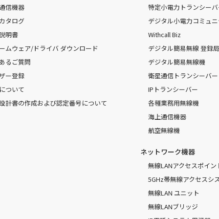
通信機器
特定小電力トランシーバ
カタログ
デジタル小電力コミュニ
説明書
Withcall Biz
ームウェア/ドライバ ダウンロード
デジタル簡易無線 登録局（
あるご質問
デジタル簡易無線機
ザー登録
衛星通信トランシーバー
について
IPトランシーバー
設計書の作成および認定番号について
各種業務用無線機
海上通信機器
航空無線機
ネットワーク機器
無線LANアクセスポイン
5GHz帯無線アクセスシ
無線LAN ユニット
無線LANブリッジ