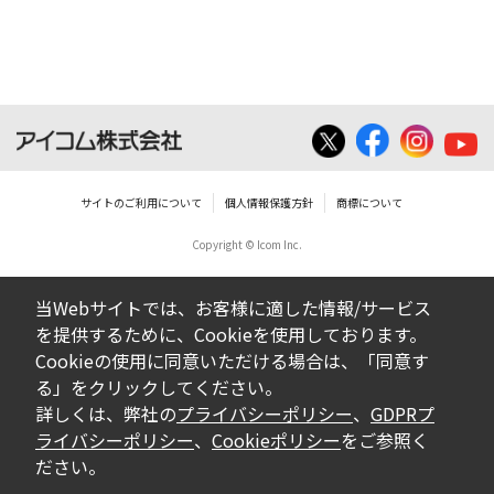
ダウンロードした取扱説明書は、有償ある
いは無償を問わず、営業活動に使用するこ
とは、いかなる場合であっても出来ませ
ん。
ダウンロードした取扱説明書等に使用され
ている写真、イラスト、データ等に付いて
サイトのご利用について
個人情報保護方針
商標について
の転用は一切出来ません。
Copyright © Icom Inc.
ダウンロードした取扱説明書およびその他す
べての掲載物の変更は一切行わないでくださ
当Webサイトでは、お客様に適した情報/サービス
い。お客様による内容の変更により、何らか
を提供するために、Cookieを使用しております。
の欠陥が生じたとしても、弊社では一切の保
Cookieの使用に同意いただける場合は、「同意す
証をいたしません。また、内容の変更の結
る」をクリックしてください。
果、万一お客様に損害が生じたとしても、弊
詳しくは、弊社の
プライバシーポリシー
、
GDPRプ
社及び販売店等は一切の責任を負いません。
ライバシーポリシー
、
Cookieポリシー
をご参照く
ださい。
掲載の取扱説明書等は、製品発売当時の内容