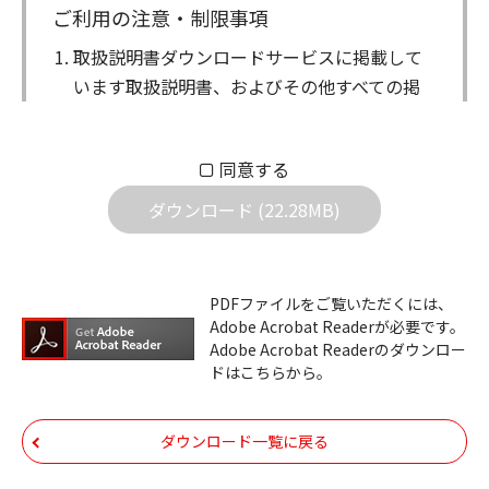
ご利用の注意・制限事項
取扱説明書ダウンロードサービスに掲載して
います取扱説明書、およびその他すべての掲
載物（以下、取扱説明書等）についての著作
権を含む全ての権利はアイコム株式会社に帰
同意する
属します。ダウンロードした取扱説明書は、
個人が本来の目的でご使用されることは可能
ダウンロード (22.28MB)
ですが、権利者の許諾を得ることなく、以下
の行為は出来ません。
ダウンロードした取扱説明書は、複製、賃
PDFファイルをご覧いただくには、
Adobe Acrobat Readerが必要です。
貸、改変、公衆送信、または公衆送信可能
Adobe Acrobat Readerのダウンロー
化することはできません。
ドはこちらから。
ダウンロードした取扱説明書は、有償ある
いは無償を問わず、第三者に譲渡あるいは
ダウンロード一覧に戻る
使用させる事ができません。